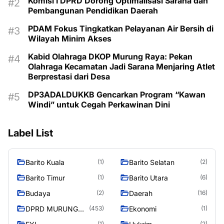
Komisi I DPRD Dorong Optimalisasi Sarana dan
Pembangunan Pendidikan Daerah
PDAM Fokus Tingkatkan Pelayanan Air Bersih di
Wilayah Minim Akses
Kabid Olahraga DKOP Murung Raya: Pekan
Olahraga Kecamatan Jadi Sarana Menjaring Atlet
Berprestasi dari Desa
DP3ADALDUKKB Gencarkan Program “Kawan
Windi” untuk Cegah Perkawinan Dini
Label List
Barito Kuala
Barito Selatan
(1)
(2)
Barito Timur
Barito Utara
(1)
(6)
Budaya
Daerah
(2)
(16)
DPRD MURUNG
Ekonomi
(453)
(1)
RAYA
(1)
(2)