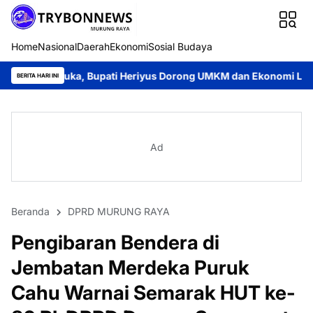
Home
Nasional
Daerah
Ekonomi
Sosial Budaya
a, Bupati Heriyus Dorong UMKM dan Ekonomi Lokal
Jayadie Y.
BERITA HARI INI
Ad
Beranda
DPRD MURUNG RAYA
Pengibaran Bendera di
Jembatan Merdeka Puruk
Cahu Warnai Semarak HUT ke-