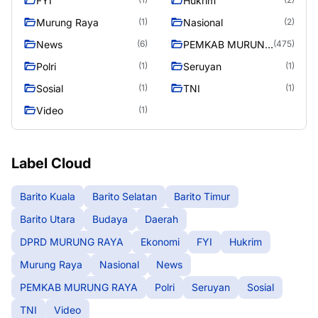
FYI
Hukrim
Murung Raya
Nasional
(1)
(2)
News
PEMKAB MURUNG
(6)
(475)
RAYA
Polri
Seruyan
(1)
(1)
Sosial
TNI
(1)
(1)
Video
(1)
Label Cloud
Barito Kuala
Barito Selatan
Barito Timur
Barito Utara
Budaya
Daerah
DPRD MURUNG RAYA
Ekonomi
FYI
Hukrim
Murung Raya
Nasional
News
PEMKAB MURUNG RAYA
Polri
Seruyan
Sosial
TNI
Video