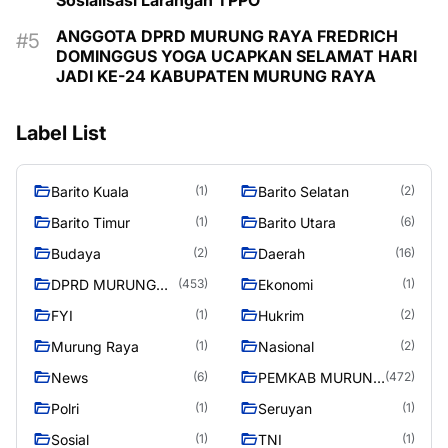
ANGGOTA DPRD MURUNG RAYA FREDRICH
DOMINGGUS YOGA UCAPKAN SELAMAT HARI
JADI KE-24 KABUPATEN MURUNG RAYA
Label List
Barito Kuala
Barito Selatan
(1)
(2)
Barito Timur
Barito Utara
(1)
(6)
Budaya
Daerah
(2)
(16)
DPRD MURUNG
Ekonomi
(453)
(1)
RAYA
FYI
Hukrim
(1)
(2)
Murung Raya
Nasional
(1)
(2)
News
PEMKAB MURUNG
(6)
(472)
RAYA
Polri
Seruyan
(1)
(1)
Sosial
TNI
(1)
(1)