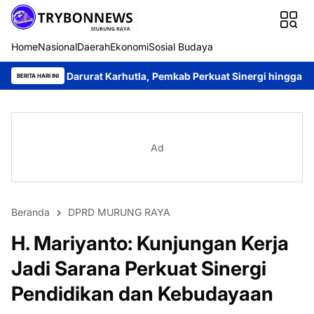
Home
Nasional
Daerah
Ekonomi
Sosial Budaya
rurat Karhutla, Pemkab Perkuat Sinergi hingga Tingkat Desa
Ka
BERITA HARI INI
Ad
Beranda
DPRD MURUNG RAYA
H. Mariyanto: Kunjungan Kerja
Jadi Sarana Perkuat Sinergi
Pendidikan dan Kebudayaan