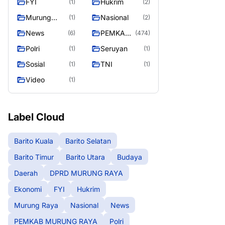
FYI
Hukrim
(1)
(2)
RAYA
Murung
Nasional
(1)
(2)
Raya
News
PEMKAB
(6)
(474)
MURUNG
Polri
Seruyan
(1)
(1)
RAYA
Sosial
TNI
(1)
(1)
Video
(1)
Label Cloud
Barito Kuala
Barito Selatan
Barito Timur
Barito Utara
Budaya
Daerah
DPRD MURUNG RAYA
Ekonomi
FYI
Hukrim
Murung Raya
Nasional
News
PEMKAB MURUNG RAYA
Polri