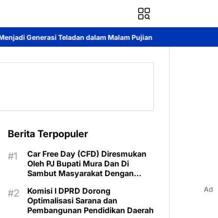
eladan dalam Malam Pujian Hari Pemuda GKE 2026
Pelepasan Ko
Berita Terpopuler
Car Free Day (CFD) Diresmukan
Oleh PJ Bupati Mura Dan Di
Sambut Masyarakat Dengan
Meriah
Ad
Komisi I DPRD Dorong
Optimalisasi Sarana dan
Pembangunan Pendidikan Daerah