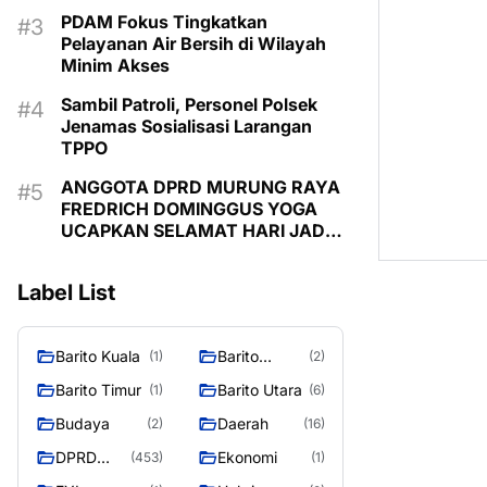
PDAM Fokus Tingkatkan
Pelayanan Air Bersih di Wilayah
Minim Akses
Sambil Patroli, Personel Polsek
Jenamas Sosialisasi Larangan
TPPO
ANGGOTA DPRD MURUNG RAYA
FREDRICH DOMINGGUS YOGA
UCAPKAN SELAMAT HARI JADI
KE-24 KABUPATEN MURUNG
RAYA
Label List
Barito Kuala
Barito
(1)
(2)
Selatan
Barito Timur
Barito Utara
(1)
(6)
Budaya
Daerah
(2)
(16)
DPRD
Ekonomi
(453)
(1)
MURUNG