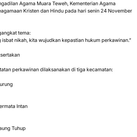
engadilan Agama Muara Teweh, Kementerian Agama
eagamaan Kristen dan Hindu pada hari senin 24 November
gangkat tema:
 isbat nikah, kita wujudkan kepastian hukum perkawinan.”
tsertakan
atan perkawinan dilaksanakan di tiga kecamatan:
urung
rmata Intan
aung Tuhup