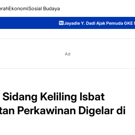
erah
Ekonomi
Sosial Budaya
Jayadie Y. Dadi Ajak Pemuda GKE Menjadi Generasi T
Ad
Sidang Keliling Isbat
an Perkawinan Digelar di