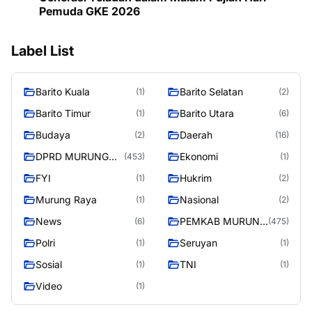
Pemuda GKE 2026
Label List
Barito Kuala
Barito Selatan
(1)
(2)
Barito Timur
Barito Utara
(1)
(6)
Budaya
Daerah
(2)
(16)
DPRD MURUNG
Ekonomi
(453)
(1)
RAYA
FYI
Hukrim
(1)
(2)
Murung Raya
Nasional
(1)
(2)
News
PEMKAB MURUNG
(6)
(475)
RAYA
Polri
Seruyan
(1)
(1)
Sosial
TNI
(1)
(1)
Video
(1)