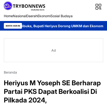
Home
Nasional
Daerah
Ekonomi
Sosial Budaya
 Dibuka, Bupati Heriyus Dorong UMKM dan Ekonomi Lokal
Jay
BERITA HARI INI
Ad
Beranda
Heriyus M Yoseph SE Berharap
Partai PKS Dapat Berkoalisi Di
Pilkada 2024,