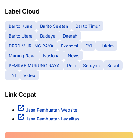
Label Cloud
Barito Kuala
Barito Selatan
Barito Timur
Barito Utara
Budaya
Daerah
DPRD MURUNG RAYA
Ekonomi
FYI
Hukrim
Murung Raya
Nasional
News
PEMKAB MURUNG RAYA
Polri
Seruyan
Sosial
TNI
Video
Link Cepat
Jasa Pembuatan Website
Jasa Pembuatan Legalitas