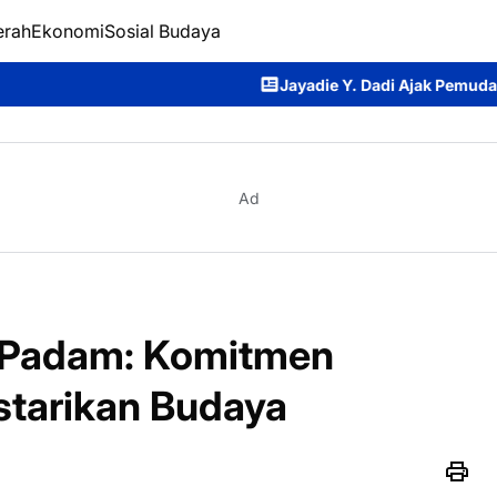
erah
Ekonomi
Sosial Budaya
Jayadie Y. Dadi Ajak Pemuda GKE Menjadi Generasi
Ad
h Padam: Komitmen
tarikan Budaya