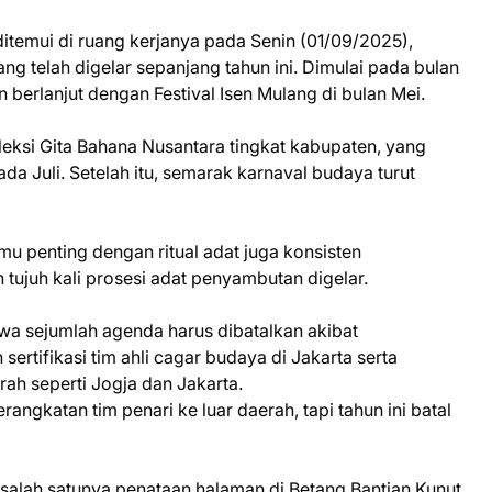
itemui di ruang kerjanya pada Senin (01/09/2025),
g telah digelar sepanjang tahun ini. Dimulai pada bulan
 berlanjut dengan Festival Isen Mulang di bulan Mei.
leksi Gita Bahana Nusantara tingkat kabupaten, yang
ada Juli. Setelah itu, semarak karnaval budaya turut
mu penting dengan ritual adat juga konsisten
 tujuh kali prosesi adat penyambutan digelar.
a sejumlah agenda harus dibatalkan akibat
ertifikasi tim ahli cagar budaya di Jakarta serta
rah seperti Jogja dan Jakarta.
angkatan tim penari ke luar daerah, tapi tahun ini batal
n, salah satunya penataan halaman di Betang Bantian Kunut,