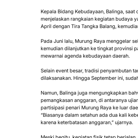
Kepala Bidang Kebudayaan, Balinga, saat d
menjelaskan rangkaian kegiatan budaya yan
April dengan Tira Tangka Balang, kemudian
Pada Juni lalu, Murung Raya menggelar se
kemudian dilanjutkan ke tingkat provinsi p
mewarnai agenda kebudayaan daerah.
Selain event besar, tradisi penyambutan ta
dilaksanakan. Hingga September ini, sudah
Namun, Balinga juga mengungkapkan bahw
pemangkasan anggaran, di antaranya ujian s
partisipasi penari Murung Raya ke luar dae
“Biasanya dalam setahun ada dua kali keber
karena keterbatasan anggaran,” ujarnya.
Meski begitu, kegiatan fisik tetap berjala