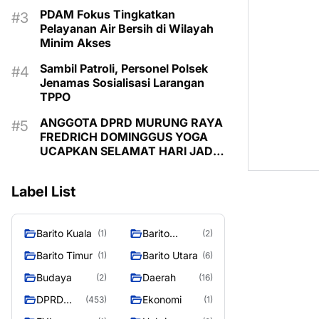
PDAM Fokus Tingkatkan
Pelayanan Air Bersih di Wilayah
Minim Akses
Sambil Patroli, Personel Polsek
Jenamas Sosialisasi Larangan
TPPO
ANGGOTA DPRD MURUNG RAYA
FREDRICH DOMINGGUS YOGA
UCAPKAN SELAMAT HARI JADI
KE-24 KABUPATEN MURUNG
RAYA
Label List
Barito Kuala
Barito
(1)
(2)
Selatan
Barito Timur
Barito Utara
(1)
(6)
Budaya
Daerah
(2)
(16)
DPRD
Ekonomi
(453)
(1)
MURUNG