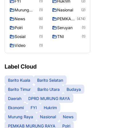
FYI
Hukrim
(1)
(2)
RAYA
Murung
Nasional
(1)
(2)
Raya
News
PEMKAB
(6)
(474)
MURUNG
Polri
Seruyan
(1)
(1)
RAYA
Sosial
TNI
(1)
(1)
Video
(1)
Label Cloud
Barito Kuala
Barito Selatan
Barito Timur
Barito Utara
Budaya
Daerah
DPRD MURUNG RAYA
Ekonomi
FYI
Hukrim
Murung Raya
Nasional
News
PEMKAB MURUNG RAYA
Polri