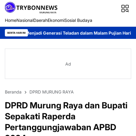
Home
Nasional
Daerah
Ekonomi
Sosial Budaya
njadi Generasi Teladan dalam Malam Pujian Hari Pemuda GKE 20
BERITA HARI INI
Ad
Beranda
DPRD MURUNG RAYA
DPRD Murung Raya dan Bupati
Sepakati Raperda
Pertanggungjawaban APBD