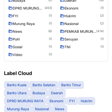
Budaya
Daerah
(2)
(16)
DPRD MURUNG
Ekonomi
(453)
(1)
RAYA
FYI
Hukrim
(1)
(2)
Murung Raya
Nasional
(1)
(2)
News
PEMKAB MURUNG
(6)
(474)
RAYA
Polri
Seruyan
(1)
(1)
Sosial
TNI
(1)
(1)
Video
(1)
Label Cloud
Barito Kuala
Barito Selatan
Barito Timur
Barito Utara
Budaya
Daerah
DPRD MURUNG RAYA
Ekonomi
FYI
Hukrim
Murung Raya
Nasional
News