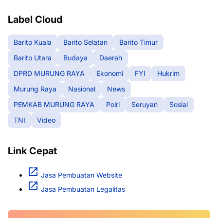
Label Cloud
Barito Kuala
Barito Selatan
Barito Timur
Barito Utara
Budaya
Daerah
DPRD MURUNG RAYA
Ekonomi
FYI
Hukrim
Murung Raya
Nasional
News
PEMKAB MURUNG RAYA
Polri
Seruyan
Sosial
TNI
Video
Link Cepat
Jasa Pembuatan Website
Jasa Pembuatan Legalitas