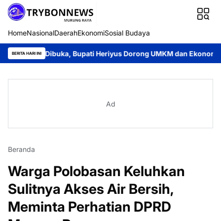
Home
Nasional
Daerah
Ekonomi
Sosial Budaya
i Dibuka, Bupati Heriyus Dorong UMKM dan Ekonomi Lokal
Ja
BERITA HARI INI
Ad
Beranda
Warga Polobasan Keluhkan
Sulitnya Akses Air Bersih,
Meminta Perhatian DPRD