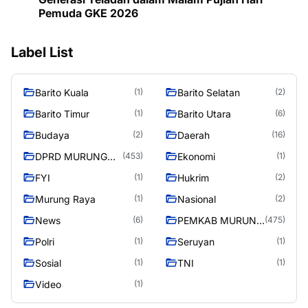
Pemuda GKE 2026
Label List
Barito Kuala
Barito Selatan
(1)
(2)
Barito Timur
Barito Utara
(1)
(6)
Budaya
Daerah
(2)
(16)
DPRD MURUNG
Ekonomi
(453)
(1)
RAYA
FYI
Hukrim
(1)
(2)
Murung Raya
Nasional
(1)
(2)
News
PEMKAB MURUNG
(6)
(475)
RAYA
Polri
Seruyan
(1)
(1)
Sosial
TNI
(1)
(1)
Video
(1)