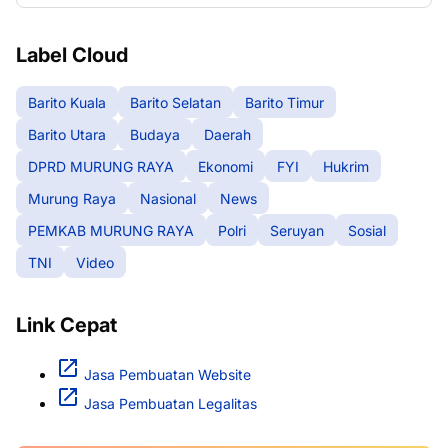
Label Cloud
Barito Kuala
Barito Selatan
Barito Timur
Barito Utara
Budaya
Daerah
DPRD MURUNG RAYA
Ekonomi
FYI
Hukrim
Murung Raya
Nasional
News
PEMKAB MURUNG RAYA
Polri
Seruyan
Sosial
TNI
Video
Link Cepat
Jasa Pembuatan Website
Jasa Pembuatan Legalitas