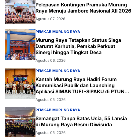
Pelepasan Kontingen Pramuka Murung
Raya Menuju Jambore Nasional XII 2026
Agustus 07, 2026
PEMKAB MURUNG RAYA
Murung Raya Tetapkan Status Siaga
Darurat Karhutla, Pemkab Perkuat
Sinergi hingga Tingkat Desa
Agustus 06, 2026
PEMKAB MURUNG RAYA
Kantah Murung Raya Hadiri Forum
Komunikasi Publik dan Launching
Aplikasi SIMANTUEL-SIPAKU di PTUN
Palangka Raya
Agustus 05, 2026
PEMKAB MURUNG RAYA
Semangat Tanpa Batas Usia, 55 Lansia
di Murung Raya Resmi Diwisuda
Agustus 05, 2026