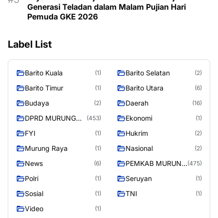
Generasi Teladan dalam Malam Pujian Hari
Pemuda GKE 2026
Label List
Barito Kuala
Barito Selatan
(1)
(2)
Barito Timur
Barito Utara
(1)
(6)
Budaya
Daerah
(2)
(16)
DPRD MURUNG
Ekonomi
(453)
(1)
RAYA
FYI
Hukrim
(1)
(2)
Murung Raya
Nasional
(1)
(2)
News
PEMKAB MURUNG
(6)
(475)
RAYA
Polri
Seruyan
(1)
(1)
Sosial
TNI
(1)
(1)
Video
(1)