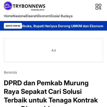
Home
Nasional
Daerah
Ekonomi
Sosial Budaya
 Dibuka, Bupati Heriyus Dorong UMKM dan Ekonomi Lokal
Jaya
BERITA HARI INI
Ad
Beranda
DPRD dan Pemkab Murung
Raya Sepakat Cari Solusi
Terbaik untuk Tenaga Kontrak