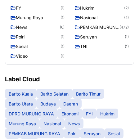
RAYA
FYI
Hukrim
(1)
(2)
Murung Raya
Nasional
(1)
(2)
News
PEMKAB MURUNG
(6)
(472)
RAYA
Polri
Seruyan
(1)
(1)
Sosial
TNI
(1)
(1)
Video
(1)
Label Cloud
Barito Kuala
Barito Selatan
Barito Timur
Barito Utara
Budaya
Daerah
DPRD MURUNG RAYA
Ekonomi
FYI
Hukrim
Murung Raya
Nasional
News
PEMKAB MURUNG RAYA
Polri
Seruyan
Sosial