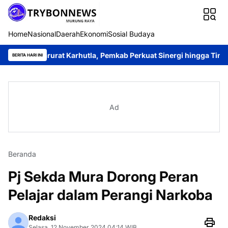
Home
Nasional
Daerah
Ekonomi
Sosial Budaya
arurat Karhutla, Pemkab Perkuat Sinergi hingga Tingkat Desa
K
BERITA HARI INI
Ad
Beranda
Pj Sekda Mura Dorong Peran
Pelajar dalam Perangi Narkoba
Redaksi
Selasa, 12 November 2024 04:14 WIB