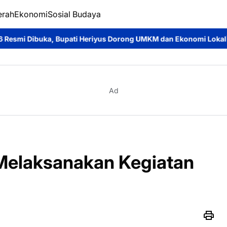
erah
Ekonomi
Sosial Budaya
pati Heriyus Dorong UMKM dan Ekonomi Lokal
Jayadie Y. Dad
Ad
Melaksanakan Kegiatan