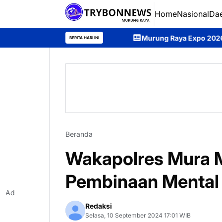
Home
Nasional
Da
Murung Raya Expo 2026 Resmi Dibuka, Bu
BERITA HARI INI
Beranda
Wakapolres Mura 
Pembinaan Mental
Ad
Redaksi
Selasa, 10 September 2024 17:01 WIB