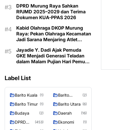
DPRD Murung Raya Sahkan
RPJMD 2025–2029 dan Terima
Dokumen KUA-PPAS 2026
Kabid Olahraga DKOP Murung
Raya: Pekan Olahraga Kecamatan
Jadi Sarana Menjaring Atlet
Berprestasi dari Desa
Jayadie Y. Dadi Ajak Pemuda
GKE Menjadi Generasi Teladan
dalam Malam Pujian Hari Pemuda
GKE 2026
Label List
Barito Kuala
Barito
(1)
(2)
Selatan
Barito Timur
Barito Utara
(1)
(6)
Budaya
Daerah
(2)
(16)
DPRD
Ekonomi
(453)
(1)
MURUNG