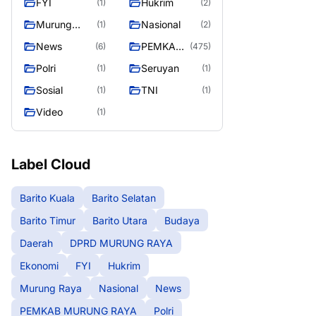
FYI
Hukrim
(1)
(2)
RAYA
Murung
Nasional
(1)
(2)
Raya
News
PEMKAB
(6)
(475)
MURUNG
Polri
Seruyan
(1)
(1)
RAYA
Sosial
TNI
(1)
(1)
Video
(1)
Label Cloud
Barito Kuala
Barito Selatan
Barito Timur
Barito Utara
Budaya
Daerah
DPRD MURUNG RAYA
Ekonomi
FYI
Hukrim
Murung Raya
Nasional
News
PEMKAB MURUNG RAYA
Polri