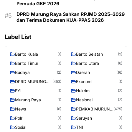
Pemuda GKE 2026
DPRD Murung Raya Sahkan RPJMD 2025–2029
dan Terima Dokumen KUA-PPAS 2026
Label List
Barito Kuala
Barito Selatan
(1)
(2)
Barito Timur
Barito Utara
(1)
(6)
Budaya
Daerah
(2)
(16)
DPRD MURUNG
Ekonomi
(453)
(1)
RAYA
FYI
Hukrim
(1)
(2)
Murung Raya
Nasional
(1)
(2)
News
PEMKAB MURUNG
(6)
(475)
RAYA
Polri
Seruyan
(1)
(1)
Sosial
TNI
(1)
(1)