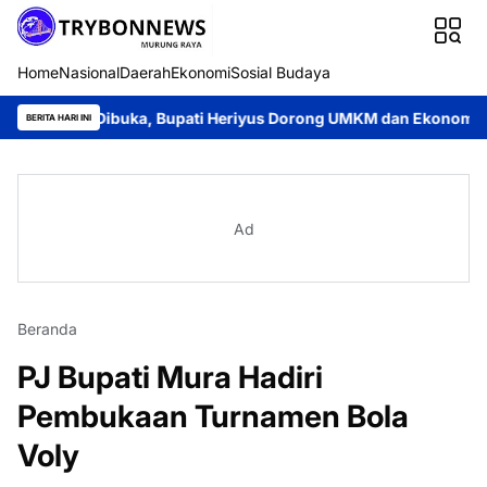
Home
Nasional
Daerah
Ekonomi
Sosial Budaya
 Dibuka, Bupati Heriyus Dorong UMKM dan Ekonomi Lokal
Jay
BERITA HARI INI
Ad
Beranda
PJ Bupati Mura Hadiri
Pembukaan Turnamen Bola
Voly