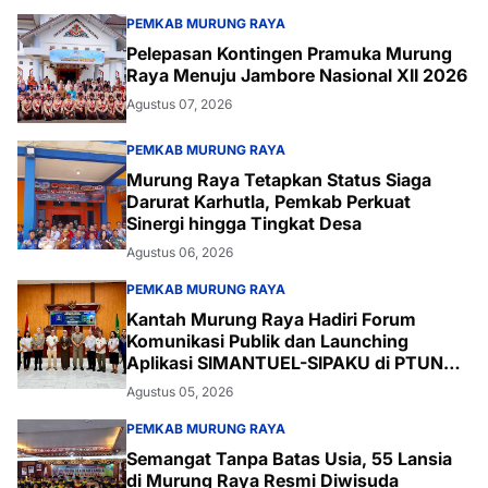
PEMKAB MURUNG RAYA
Pelepasan Kontingen Pramuka Murung
Raya Menuju Jambore Nasional XII 2026
Agustus 07, 2026
PEMKAB MURUNG RAYA
Murung Raya Tetapkan Status Siaga
Darurat Karhutla, Pemkab Perkuat
Sinergi hingga Tingkat Desa
Agustus 06, 2026
PEMKAB MURUNG RAYA
Kantah Murung Raya Hadiri Forum
Komunikasi Publik dan Launching
Aplikasi SIMANTUEL-SIPAKU di PTUN
Palangka Raya
Agustus 05, 2026
PEMKAB MURUNG RAYA
Semangat Tanpa Batas Usia, 55 Lansia
di Murung Raya Resmi Diwisuda