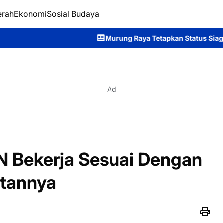
erah
Ekonomi
Sosial Budaya
Murung Raya Tetapkan Status Siaga Darurat Karhutla, 
Ad
SN Bekerja Sesuai Dengan
atannya