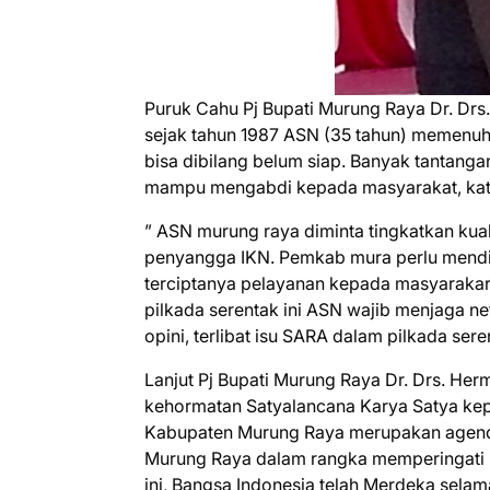
Puruk Cahu Pj Bupati Murung Raya Dr. Dr
sejak tahun 1987 ASN (35 tahun) memenuhi k
bisa dibilang belum siap. Banyak tantang
mampu mengabdi kepada masyarakat, kat
” ASN murung raya diminta tingkatkan kuali
penyangga IKN. Pemkab mura perlu mendi
terciptanya pelayanan kepada masyaraka
pilkada serentak ini ASN wajib menjaga ne
opini, terlibat isu SARA dalam pilkada se
Lanjut Pj Bupati Murung Raya Dr. Drs. H
kehormatan Satyalancana Karya Satya kep
Kabupaten Murung Raya merupakan agend
Murung Raya dalam rangka memperingati 
ini, Bangsa Indonesia telah Merdeka selama