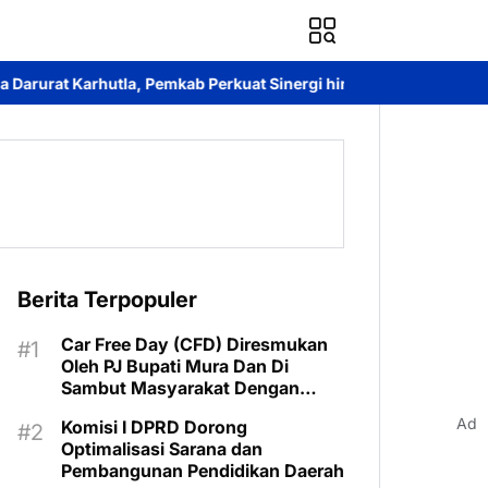
Pemkab Perkuat Sinergi hingga Tingkat Desa
Kantah Murung Ray
Berita Terpopuler
Car Free Day (CFD) Diresmukan
Oleh PJ Bupati Mura Dan Di
Sambut Masyarakat Dengan
Meriah
Ad
Komisi I DPRD Dorong
Optimalisasi Sarana dan
Pembangunan Pendidikan Daerah