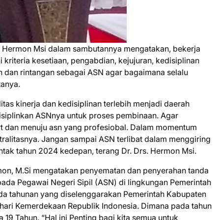
s. Hermon Msi dalam sambutannya mengatakan, bekerja
riteria kesetiaan, pengabdian, kejujuran, kedisiplinan
an dan rintangan sebagai ASN agar bagaimana selalu
anya.
tas kinerja dan kedisiplinan terlebih menjadi daerah
siplinkan ASNnya untuk proses pembinaan. Agar
rt dan menuju asn yang profesiobal. Dalam momentum
tralitasnya. Jangan sampai ASN terlibat dalam menggiring
rentak tahun 2024 kedepan, terang Dr. Drs. Hermon Msi.
ermon, M.Si mengatakan penyematan dan penyerahan tanda
ada Pegawai Negeri Sipil (ASN) di lingkungan Pemerintah
a tahunan yang diselenggarakan Pemerintah Kabupaten
hari Kemerdekaan Republik Indonesia. Dimana pada tahun
 19 Tahun. “Hal ini Penting bagi kita semua untuk