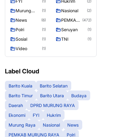
FYI
Hukrim
(1)
(2)
RAYA
Murung
Nasional
(1)
(2)
Raya
News
PEMKAB
(6)
(472)
MURUNG
Polri
Seruyan
(1)
(1)
RAYA
Sosial
TNI
(1)
(1)
Video
(1)
Label Cloud
Barito Kuala
Barito Selatan
Barito Timur
Barito Utara
Budaya
Daerah
DPRD MURUNG RAYA
Ekonomi
FYI
Hukrim
Murung Raya
Nasional
News
PEMKAB MURUNG RAYA
Polri