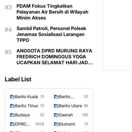
PDAM Fokus Tingkatkan
Pelayanan Air Bersih di Wilayah
Minim Akses
Sambil Patroli, Personel Polsek
Jenamas Sosialisasi Larangan
TPPO
ANGGOTA DPRD MURUNG RAYA
FREDRICH DOMINGGUS YOGA
UCAPKAN SELAMAT HARI JADI
KE-24 KABUPATEN MURUNG
RAYA
Label List
Barito Kuala
Barito
(1)
(2)
Selatan
Barito Timur
Barito Utara
(1)
(6)
Budaya
Daerah
(2)
(16)
DPRD
Ekonomi
(453)
(1)
MURUNG