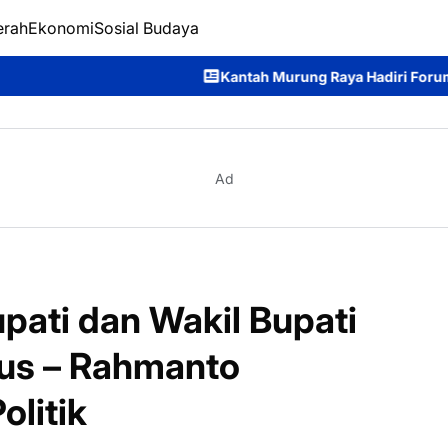
erah
Ekonomi
Sosial Budaya
Kantah Murung Raya Hadiri Forum Komunikasi Publ
Ad
pati dan Wakil Bupati
yus – Rahmanto
olitik