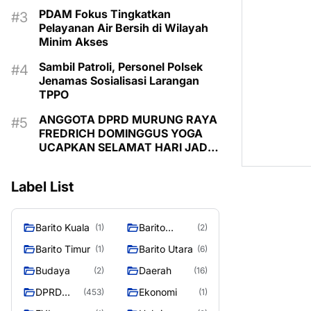
PDAM Fokus Tingkatkan
Pelayanan Air Bersih di Wilayah
Minim Akses
Sambil Patroli, Personel Polsek
Jenamas Sosialisasi Larangan
TPPO
ANGGOTA DPRD MURUNG RAYA
FREDRICH DOMINGGUS YOGA
UCAPKAN SELAMAT HARI JADI
KE-24 KABUPATEN MURUNG
RAYA
Label List
Barito Kuala
Barito
(1)
(2)
Selatan
Barito Timur
Barito Utara
(1)
(6)
Budaya
Daerah
(2)
(16)
DPRD
Ekonomi
(453)
(1)
MURUNG