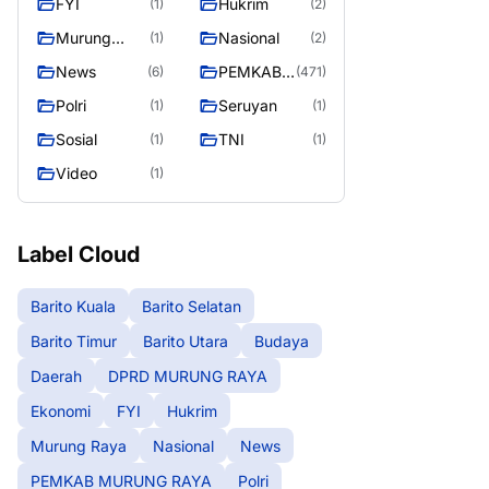
FYI
Hukrim
(1)
(2)
RAYA
Murung
Nasional
(1)
(2)
Raya
News
PEMKAB
(6)
(471)
MURUNG
Polri
Seruyan
(1)
(1)
RAYA
Sosial
TNI
(1)
(1)
Video
(1)
Label Cloud
Barito Kuala
Barito Selatan
Barito Timur
Barito Utara
Budaya
Daerah
DPRD MURUNG RAYA
Ekonomi
FYI
Hukrim
Murung Raya
Nasional
News
PEMKAB MURUNG RAYA
Polri