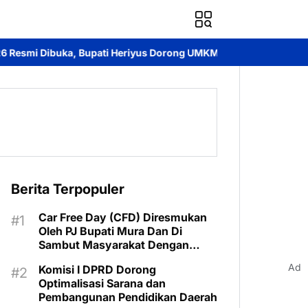
ti Heriyus Dorong UMKM dan Ekonomi Lokal
Jayadie Y. Dadi A
Berita Terpopuler
Car Free Day (CFD) Diresmukan
Oleh PJ Bupati Mura Dan Di
Sambut Masyarakat Dengan
Meriah
Ad
Komisi I DPRD Dorong
Optimalisasi Sarana dan
Pembangunan Pendidikan Daerah