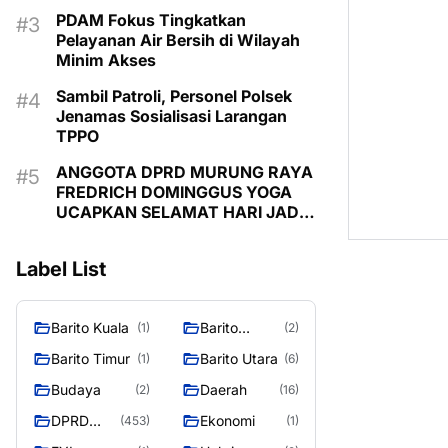
PDAM Fokus Tingkatkan
Pelayanan Air Bersih di Wilayah
Minim Akses
Sambil Patroli, Personel Polsek
Jenamas Sosialisasi Larangan
TPPO
ANGGOTA DPRD MURUNG RAYA
FREDRICH DOMINGGUS YOGA
UCAPKAN SELAMAT HARI JADI
KE-24 KABUPATEN MURUNG
RAYA
Label List
Barito Kuala
Barito
(1)
(2)
Selatan
Barito Timur
Barito Utara
(1)
(6)
Budaya
Daerah
(2)
(16)
DPRD
Ekonomi
(453)
(1)
MURUNG