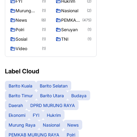
FYI
Hukrim
(1)
(2)
RAYA
Murung
Nasional
(1)
(2)
Raya
News
PEMKAB
(6)
(475)
MURUNG
Polri
Seruyan
(1)
(1)
RAYA
Sosial
TNI
(1)
(1)
Video
(1)
Label Cloud
Barito Kuala
Barito Selatan
Barito Timur
Barito Utara
Budaya
Daerah
DPRD MURUNG RAYA
Ekonomi
FYI
Hukrim
Murung Raya
Nasional
News
PEMKAB MURUNG RAYA
Polri