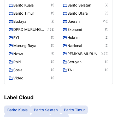
Barito Kuala
Barito Selatan
(1)
(2)
Barito Timur
Barito Utara
(1)
(6)
Budaya
Daerah
(2)
(16)
DPRD MURUNG
Ekonomi
(453)
(1)
RAYA
FYI
Hukrim
(1)
(2)
Murung Raya
Nasional
(1)
(2)
News
PEMKAB MURUNG
(6)
(472)
RAYA
Polri
Seruyan
(1)
(1)
Sosial
TNI
(1)
(1)
Video
(1)
Label Cloud
Barito Kuala
Barito Selatan
Barito Timur