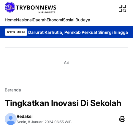
Home
Nasional
Daerah
Ekonomi
Sosial Budaya
 Darurat Karhutla, Pemkab Perkuat Sinergi hingga Tingkat Desa
BERITA HARI INI
Ad
Beranda
Tingkatkan Inovasi Di Sekolah
Redaksi
Senin, 8 Januari 2024 06:55 WIB