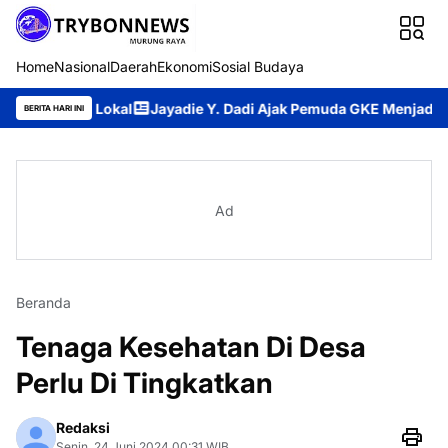
Home
Nasional
Daerah
Ekonomi
Sosial Budaya
i Lokal
Jayadie Y. Dadi Ajak Pemuda GKE Menjadi Generasi Te
BERITA HARI INI
Ad
Beranda
Tenaga Kesehatan Di Desa
Perlu Di Tingkatkan
Redaksi
Senin, 24 Juni 2024 00:31 WIB