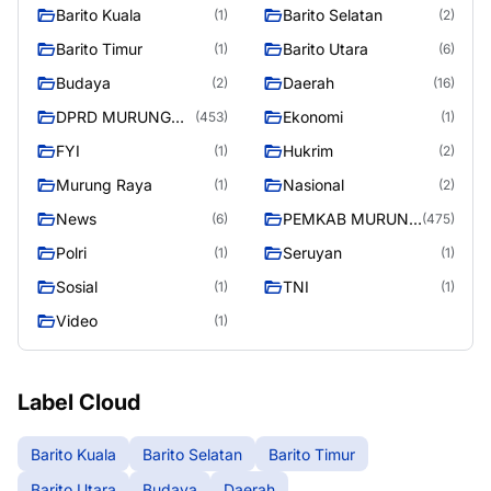
Barito Kuala
Barito Selatan
(1)
(2)
Barito Timur
Barito Utara
(1)
(6)
Budaya
Daerah
(2)
(16)
DPRD MURUNG
Ekonomi
(453)
(1)
RAYA
FYI
Hukrim
(1)
(2)
Murung Raya
Nasional
(1)
(2)
News
PEMKAB MURUNG
(6)
(475)
RAYA
Polri
Seruyan
(1)
(1)
Sosial
TNI
(1)
(1)
Video
(1)
Label Cloud
Barito Kuala
Barito Selatan
Barito Timur
Barito Utara
Budaya
Daerah