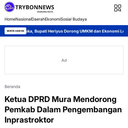
Home
Nasional
Daerah
Ekonomi
Sosial Budaya
uka, Bupati Heriyus Dorong UMKM dan Ekonomi Lokal
Jayadie 
BERITA HARI INI
Ad
Beranda
Ketua DPRD Mura Mendorong
Pemkab Dalam Pengembangan
Inprastroktor