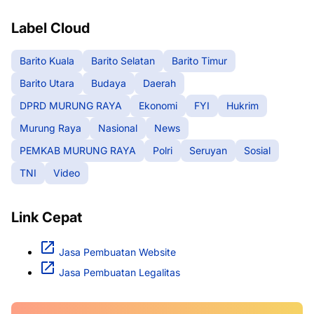
Label Cloud
Barito Kuala
Barito Selatan
Barito Timur
Barito Utara
Budaya
Daerah
DPRD MURUNG RAYA
Ekonomi
FYI
Hukrim
Murung Raya
Nasional
News
PEMKAB MURUNG RAYA
Polri
Seruyan
Sosial
TNI
Video
Link Cepat
Jasa Pembuatan Website
Jasa Pembuatan Legalitas