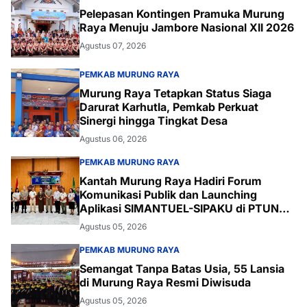
Pelepasan Kontingen Pramuka Murung
Raya Menuju Jambore Nasional XII 2026
Agustus 07, 2026
PEMKAB MURUNG RAYA
Murung Raya Tetapkan Status Siaga
Darurat Karhutla, Pemkab Perkuat
Sinergi hingga Tingkat Desa
Agustus 06, 2026
PEMKAB MURUNG RAYA
Kantah Murung Raya Hadiri Forum
Komunikasi Publik dan Launching
Aplikasi SIMANTUEL-SIPAKU di PTUN
Palangka Raya
Agustus 05, 2026
PEMKAB MURUNG RAYA
Semangat Tanpa Batas Usia, 55 Lansia
di Murung Raya Resmi Diwisuda
Agustus 05, 2026