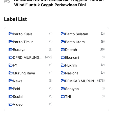
Windi” untuk Cegah Perkawinan Dini
Label List
Barito Kuala
Barito Selatan
(1)
(2)
Barito Timur
Barito Utara
(1)
(6)
Budaya
Daerah
(2)
(16)
DPRD MURUNG
Ekonomi
(453)
(1)
RAYA
FYI
Hukrim
(1)
(2)
Murung Raya
Nasional
(1)
(2)
News
PEMKAB MURUNG
(6)
(475)
RAYA
Polri
Seruyan
(1)
(1)
Sosial
TNI
(1)
(1)
Video
(1)