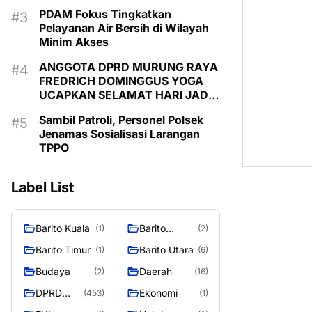
PDAM Fokus Tingkatkan
Pelayanan Air Bersih di Wilayah
Minim Akses
ANGGOTA DPRD MURUNG RAYA
FREDRICH DOMINGGUS YOGA
UCAPKAN SELAMAT HARI JADI
KE-24 KABUPATEN MURUNG
Sambil Patroli, Personel Polsek
RAYA
Jenamas Sosialisasi Larangan
TPPO
Label List
Barito Kuala
Barito
(1)
(2)
Selatan
Barito Timur
Barito Utara
(1)
(6)
Budaya
Daerah
(2)
(16)
DPRD
Ekonomi
(453)
(1)
MURUNG