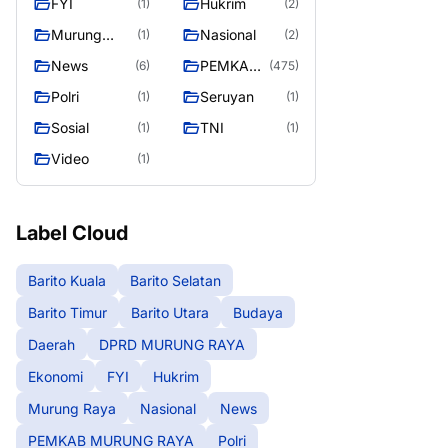
FYI
Hukrim
(1)
(2)
RAYA
Murung
Nasional
(1)
(2)
Raya
News
PEMKAB
(6)
(475)
MURUNG
Polri
Seruyan
(1)
(1)
RAYA
Sosial
TNI
(1)
(1)
Video
(1)
Label Cloud
Barito Kuala
Barito Selatan
Barito Timur
Barito Utara
Budaya
Daerah
DPRD MURUNG RAYA
Ekonomi
FYI
Hukrim
Murung Raya
Nasional
News
PEMKAB MURUNG RAYA
Polri