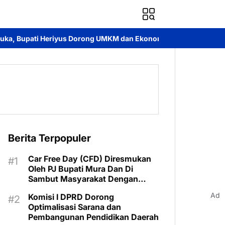
s Dorong UMKM dan Ekonomi Lokal
Jayadie Y. Dadi Ajak Pemud
Berita Terpopuler
Car Free Day (CFD) Diresmukan
Oleh PJ Bupati Mura Dan Di
Sambut Masyarakat Dengan
Meriah
Ad
Komisi I DPRD Dorong
Optimalisasi Sarana dan
Pembangunan Pendidikan Daerah