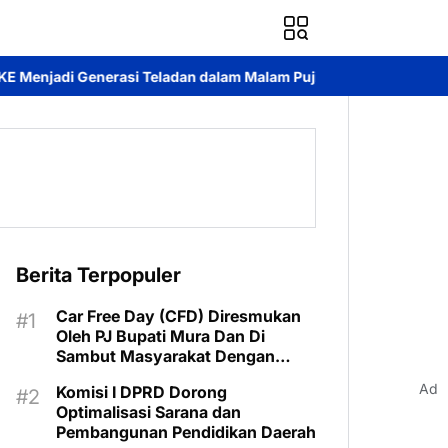
si Teladan dalam Malam Pujian Hari Pemuda GKE 2026
Pelepasa
Berita Terpopuler
Car Free Day (CFD) Diresmukan
Oleh PJ Bupati Mura Dan Di
Sambut Masyarakat Dengan
Meriah
Ad
Komisi I DPRD Dorong
Optimalisasi Sarana dan
Pembangunan Pendidikan Daerah