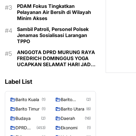
PDAM Fokus Tingkatkan
Pelayanan Air Bersih di Wilayah
Minim Akses
Sambil Patroli, Personel Polsek
Jenamas Sosialisasi Larangan
TPPO
ANGGOTA DPRD MURUNG RAYA
FREDRICH DOMINGGUS YOGA
UCAPKAN SELAMAT HARI JADI
KE-24 KABUPATEN MURUNG
RAYA
Label List
Barito Kuala
Barito
(1)
(2)
Selatan
Barito Timur
Barito Utara
(1)
(6)
Budaya
Daerah
(2)
(16)
DPRD
Ekonomi
(453)
(1)
MURUNG