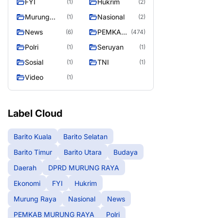
FYI
Hukrim
(1)
(2)
RAYA
Murung
Nasional
(1)
(2)
Raya
News
PEMKAB
(6)
(474)
MURUNG
Polri
Seruyan
(1)
(1)
RAYA
Sosial
TNI
(1)
(1)
Video
(1)
Label Cloud
Barito Kuala
Barito Selatan
Barito Timur
Barito Utara
Budaya
Daerah
DPRD MURUNG RAYA
Ekonomi
FYI
Hukrim
Murung Raya
Nasional
News
PEMKAB MURUNG RAYA
Polri