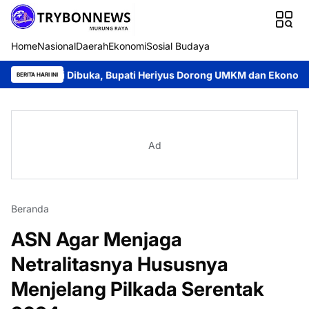
Home
Nasional
Daerah
Ekonomi
Sosial Budaya
mi Dibuka, Bupati Heriyus Dorong UMKM dan Ekonomi Lokal
J
BERITA HARI INI
Ad
Beranda
ASN Agar Menjaga
Netralitasnya Hususnya
Menjelang Pilkada Serentak