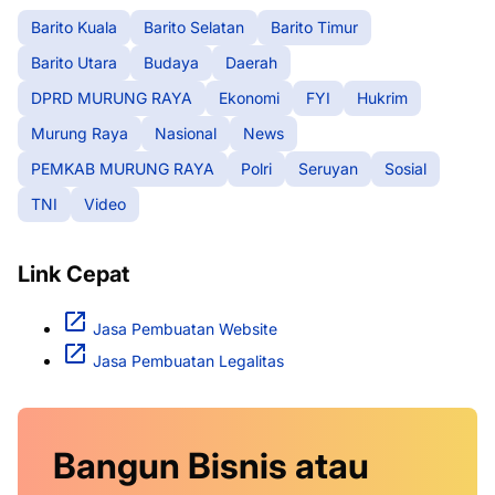
Barito Kuala
Barito Selatan
Barito Timur
Barito Utara
Budaya
Daerah
DPRD MURUNG RAYA
Ekonomi
FYI
Hukrim
Murung Raya
Nasional
News
PEMKAB MURUNG RAYA
Polri
Seruyan
Sosial
TNI
Video
Link Cepat
Jasa Pembuatan Website
Jasa Pembuatan Legalitas
Bangun Bisnis atau