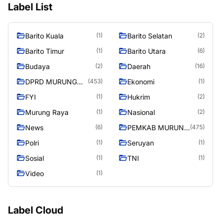
Label List
Barito Kuala
Barito Selatan
(1)
(2)
Barito Timur
Barito Utara
(1)
(6)
Budaya
Daerah
(2)
(16)
DPRD MURUNG
Ekonomi
(453)
(1)
RAYA
FYI
Hukrim
(1)
(2)
Murung Raya
Nasional
(1)
(2)
News
PEMKAB MURUNG
(6)
(475)
RAYA
Polri
Seruyan
(1)
(1)
Sosial
TNI
(1)
(1)
Video
(1)
Label Cloud