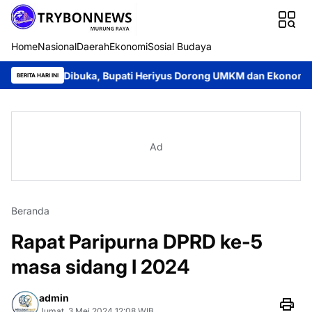
Home
Nasional
Daerah
Ekonomi
Sosial Budaya
i Dibuka, Bupati Heriyus Dorong UMKM dan Ekonomi Lokal
Jay
BERITA HARI INI
Ad
Beranda
Rapat Paripurna DPRD ke-5
masa sidang I 2024
admin
Jumat, 3 Mei 2024 12:08 WIB