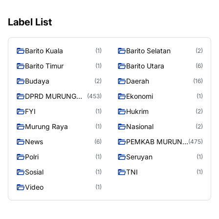
Label List
Barito Kuala
Barito Selatan
(1)
(2)
Barito Timur
Barito Utara
(1)
(6)
Budaya
Daerah
(2)
(16)
DPRD MURUNG
Ekonomi
(453)
(1)
RAYA
FYI
Hukrim
(1)
(2)
Murung Raya
Nasional
(1)
(2)
News
PEMKAB MURUNG
(6)
(475)
RAYA
Polri
Seruyan
(1)
(1)
Sosial
TNI
(1)
(1)
Video
(1)