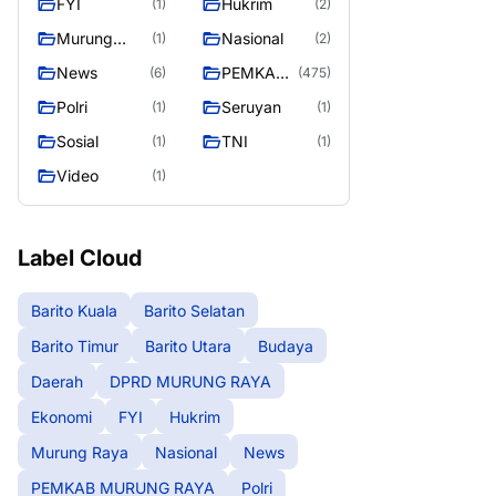
FYI
Hukrim
(1)
(2)
RAYA
Murung
Nasional
(1)
(2)
Raya
News
PEMKAB
(6)
(475)
MURUNG
Polri
Seruyan
(1)
(1)
RAYA
Sosial
TNI
(1)
(1)
Video
(1)
Label Cloud
Barito Kuala
Barito Selatan
Barito Timur
Barito Utara
Budaya
Daerah
DPRD MURUNG RAYA
Ekonomi
FYI
Hukrim
Murung Raya
Nasional
News
PEMKAB MURUNG RAYA
Polri