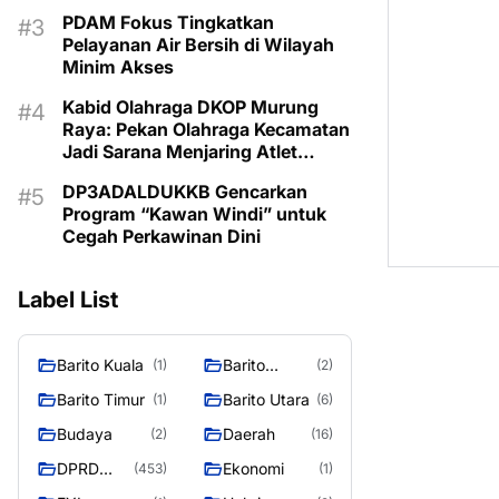
PDAM Fokus Tingkatkan
Pelayanan Air Bersih di Wilayah
Minim Akses
Kabid Olahraga DKOP Murung
Raya: Pekan Olahraga Kecamatan
Jadi Sarana Menjaring Atlet
Berprestasi dari Desa
DP3ADALDUKKB Gencarkan
Program “Kawan Windi” untuk
Cegah Perkawinan Dini
Label List
Barito Kuala
Barito
(1)
(2)
Selatan
Barito Timur
Barito Utara
(1)
(6)
Budaya
Daerah
(2)
(16)
DPRD
Ekonomi
(453)
(1)
MURUNG