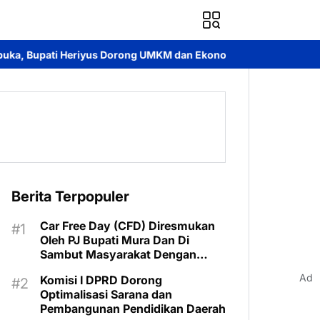
iyus Dorong UMKM dan Ekonomi Lokal
Jayadie Y. Dadi Ajak Pe
Berita Terpopuler
Car Free Day (CFD) Diresmukan
Oleh PJ Bupati Mura Dan Di
Sambut Masyarakat Dengan
Meriah
Ad
Komisi I DPRD Dorong
Optimalisasi Sarana dan
Pembangunan Pendidikan Daerah