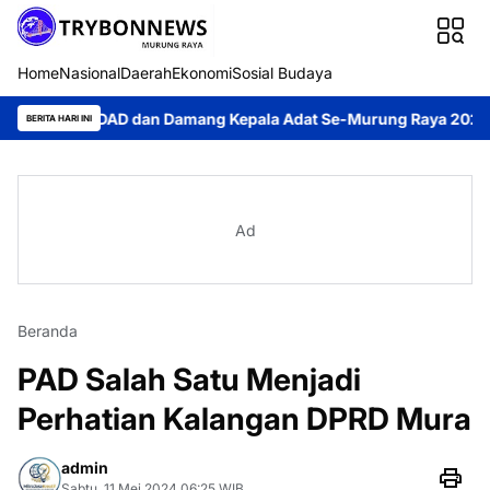
Home
Nasional
Daerah
Ekonomi
Sosial Budaya
 DAD dan Damang Kepala Adat Se-Murung Raya 2026
Rahmanto M
BERITA HARI INI
Ad
Beranda
PAD Salah Satu Menjadi
Perhatian Kalangan DPRD Mura
admin
Sabtu, 11 Mei 2024 06:25 WIB