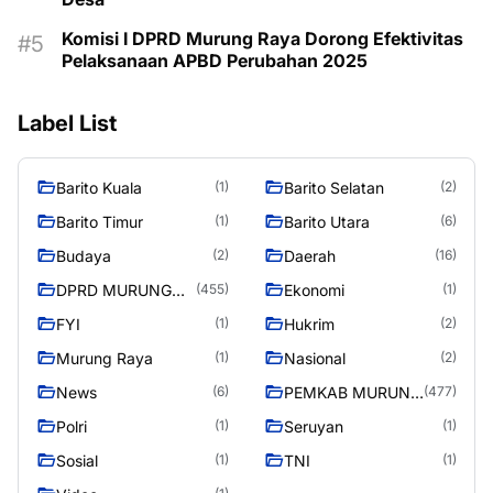
Komisi I DPRD Murung Raya Dorong Efektivitas
Pelaksanaan APBD Perubahan 2025
Label List
Barito Kuala
Barito Selatan
(1)
(2)
Barito Timur
Barito Utara
(1)
(6)
Budaya
Daerah
(2)
(16)
DPRD MURUNG
Ekonomi
(455)
(1)
RAYA
FYI
Hukrim
(1)
(2)
Murung Raya
Nasional
(1)
(2)
News
PEMKAB MURUNG
(6)
(477)
RAYA
Polri
Seruyan
(1)
(1)
Sosial
TNI
(1)
(1)