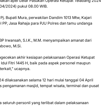
anakan apel Gelar Pasukan Operasi Ketupat Telabang 2024
04/2024) pukul 08.00 WIB.
 Pj. Bupati Mura, perwakilan Dandim 1013 Mtw, Kajari
l PP, Jasa Rahaja para PJU Polres dan tamu undanga
 Irwansah, S.I.K., M.M. menyampaikan amanat dari
rabowo, M.Si.
engecekan akhir kesiapan pelaksanaan Operasi Ketupat
dul Fitri 1445 H, baik pada aspek personel maupun
terkait,” ucapnya.
4 dilaksanakan selama 12 hari mulai tanggal 04 April
 pengamanan masjid, tempat wisata, terminal dan pusat
seluruh personil yang terlibat dalam pelaksanaan