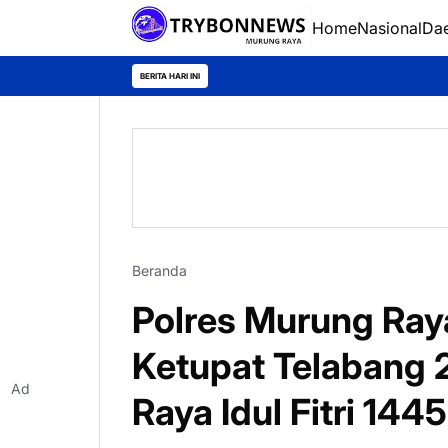
Home
Nasional
Da
BERITA HARI INI
Beranda
Polres Murung Ray
Ketupat Telabang
Ad
Raya Idul Fitri 144