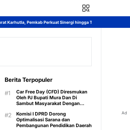
ab Perkuat Sinergi hingga Tingkat Desa
Kantah Murung Raya Ha
Berita Terpopuler
Car Free Day (CFD) Diresmukan
Oleh PJ Bupati Mura Dan Di
Sambut Masyarakat Dengan
Meriah
Ad
Komisi I DPRD Dorong
Optimalisasi Sarana dan
Pembangunan Pendidikan Daerah