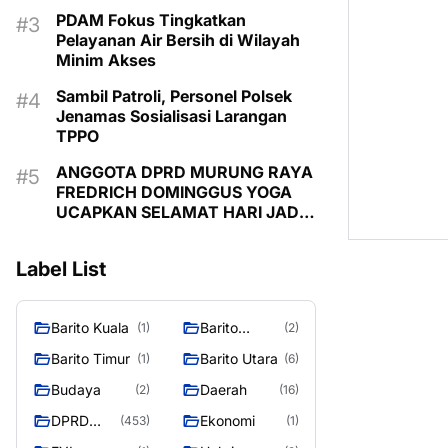
PDAM Fokus Tingkatkan
Pelayanan Air Bersih di Wilayah
Minim Akses
Sambil Patroli, Personel Polsek
Jenamas Sosialisasi Larangan
TPPO
ANGGOTA DPRD MURUNG RAYA
FREDRICH DOMINGGUS YOGA
UCAPKAN SELAMAT HARI JADI
KE-24 KABUPATEN MURUNG
RAYA
Label List
Barito Kuala
Barito
(1)
(2)
Selatan
Barito Timur
Barito Utara
(1)
(6)
Budaya
Daerah
(2)
(16)
DPRD
Ekonomi
(453)
(1)
MURUNG