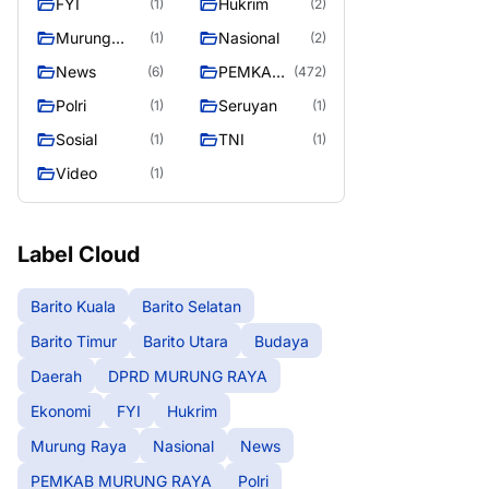
FYI
Hukrim
(1)
(2)
RAYA
Murung
Nasional
(1)
(2)
Raya
News
PEMKAB
(6)
(472)
MURUNG
Polri
Seruyan
(1)
(1)
RAYA
Sosial
TNI
(1)
(1)
Video
(1)
Label Cloud
Barito Kuala
Barito Selatan
Barito Timur
Barito Utara
Budaya
Daerah
DPRD MURUNG RAYA
Ekonomi
FYI
Hukrim
Murung Raya
Nasional
News
PEMKAB MURUNG RAYA
Polri