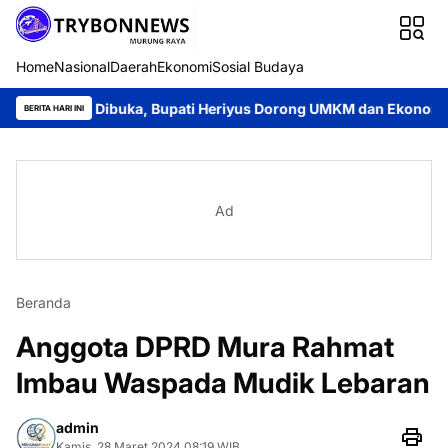
Home
Nasional
Daerah
Ekonomi
Sosial Budaya
smi Dibuka, Bupati Heriyus Dorong UMKM dan Ekonomi Lokal
J
BERITA HARI INI
Ad
Beranda
Anggota DPRD Mura Rahmat
Imbau Waspada Mudik Lebaran
admin
Kamis, 28 Maret 2024 08:19 WIB