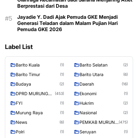
Berprestasi dari Desa
Jayadie Y. Dadi Ajak Pemuda GKE Menjadi
Generasi Teladan dalam Malam Pujian Hari
Pemuda GKE 2026
Label List
Barito Kuala
Barito Selatan
(1)
(2)
Barito Timur
Barito Utara
(1)
(6)
Budaya
Daerah
(2)
(16)
DPRD MURUNG
Ekonomi
(453)
(1)
RAYA
FYI
Hukrim
(1)
(2)
Murung Raya
Nasional
(1)
(2)
News
PEMKAB MURUNG
(6)
(475)
RAYA
Polri
Seruyan
(1)
(1)