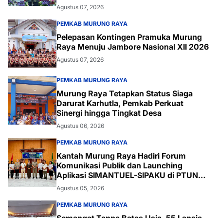
Agustus 07, 2026
PEMKAB MURUNG RAYA
Pelepasan Kontingen Pramuka Murung
Raya Menuju Jambore Nasional XII 2026
Agustus 07, 2026
PEMKAB MURUNG RAYA
Murung Raya Tetapkan Status Siaga
Darurat Karhutla, Pemkab Perkuat
Sinergi hingga Tingkat Desa
Agustus 06, 2026
PEMKAB MURUNG RAYA
Kantah Murung Raya Hadiri Forum
Komunikasi Publik dan Launching
Aplikasi SIMANTUEL-SIPAKU di PTUN
Palangka Raya
Agustus 05, 2026
PEMKAB MURUNG RAYA