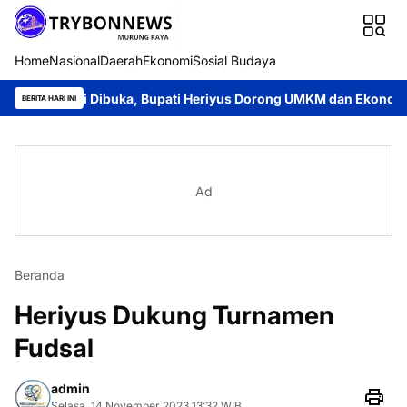
Home
Nasional
Daerah
Ekonomi
Sosial Budaya
i Dibuka, Bupati Heriyus Dorong UMKM dan Ekonomi Lokal
Ja
BERITA HARI INI
Ad
Beranda
Heriyus Dukung Turnamen
Fudsal
admin
Selasa, 14 November 2023 13:32 WIB