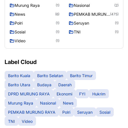
Murung Raya
Nasional
(1)
(2)
News
PEMKAB MURUNG
(6)
(475)
RAYA
Polri
Seruyan
(1)
(1)
Sosial
TNI
(1)
(1)
Video
(1)
Label Cloud
Barito Kuala
Barito Selatan
Barito Timur
Barito Utara
Budaya
Daerah
DPRD MURUNG RAYA
Ekonomi
FYI
Hukrim
Murung Raya
Nasional
News
PEMKAB MURUNG RAYA
Polri
Seruyan
Sosial
TNI
Video