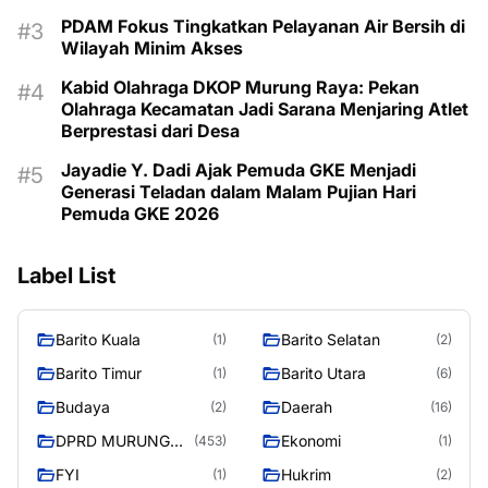
PDAM Fokus Tingkatkan Pelayanan Air Bersih di
Wilayah Minim Akses
Kabid Olahraga DKOP Murung Raya: Pekan
Olahraga Kecamatan Jadi Sarana Menjaring Atlet
Berprestasi dari Desa
Jayadie Y. Dadi Ajak Pemuda GKE Menjadi
Generasi Teladan dalam Malam Pujian Hari
Pemuda GKE 2026
Label List
Barito Kuala
Barito Selatan
(1)
(2)
Barito Timur
Barito Utara
(1)
(6)
Budaya
Daerah
(2)
(16)
DPRD MURUNG
Ekonomi
(453)
(1)
RAYA
FYI
Hukrim
(1)
(2)