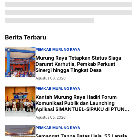
Berita Terbaru
PEMKAB MURUNG RAYA
Murung Raya Tetapkan Status Siaga
Darurat Karhutla, Pemkab Perkuat
Sinergi hingga Tingkat Desa
Agustus 06, 2026
PEMKAB MURUNG RAYA
Kantah Murung Raya Hadiri Forum
Komunikasi Publik dan Launching
Aplikasi SIMANTUEL-SIPAKU di PTUN
Palangka Raya
Agustus 05, 2026
PEMKAB MURUNG RAYA
Semangat Tanpa Batas Usia, 55 Lansia