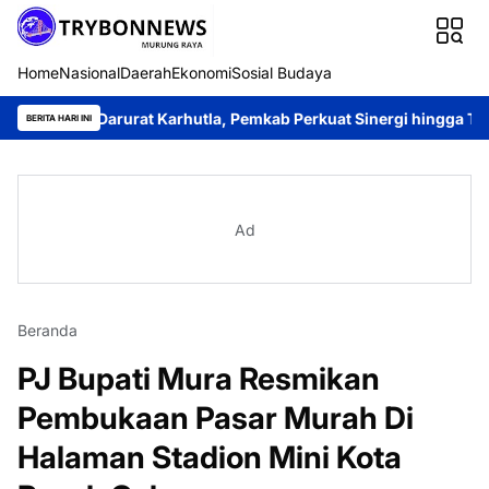
Home
Nasional
Daerah
Ekonomi
Sosial Budaya
 Darurat Karhutla, Pemkab Perkuat Sinergi hingga Tingkat Desa
BERITA HARI INI
Ad
Beranda
PJ Bupati Mura Resmikan
Pembukaan Pasar Murah Di
Halaman Stadion Mini Kota