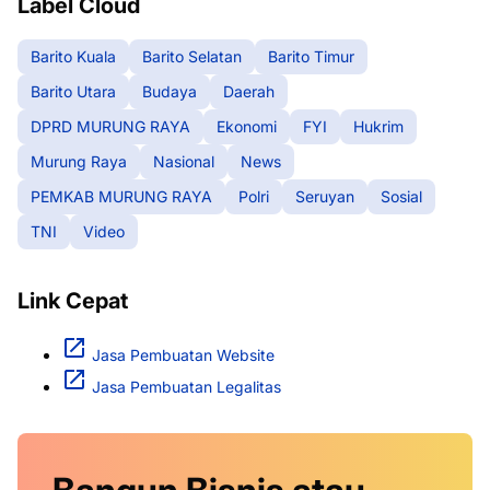
Label Cloud
Barito Kuala
Barito Selatan
Barito Timur
Barito Utara
Budaya
Daerah
DPRD MURUNG RAYA
Ekonomi
FYI
Hukrim
Murung Raya
Nasional
News
PEMKAB MURUNG RAYA
Polri
Seruyan
Sosial
TNI
Video
Link Cepat
Jasa Pembuatan Website
Jasa Pembuatan Legalitas