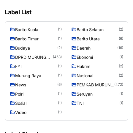
Label List
Barito Kuala
Barito Selatan
(1)
(2)
Barito Timur
Barito Utara
(1)
(6)
Budaya
Daerah
(2)
(16)
DPRD MURUNG
Ekonomi
(453)
(1)
RAYA
FYI
Hukrim
(1)
(2)
Murung Raya
Nasional
(1)
(2)
News
PEMKAB MURUNG
(6)
(472)
RAYA
Polri
Seruyan
(1)
(1)
Sosial
TNI
(1)
(1)
Video
(1)