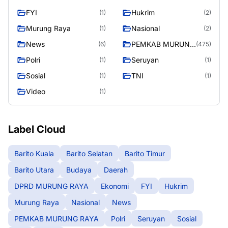
RAYA
FYI
Hukrim
(1)
(2)
Murung Raya
Nasional
(1)
(2)
News
PEMKAB MURUNG
(6)
(475)
RAYA
Polri
Seruyan
(1)
(1)
Sosial
TNI
(1)
(1)
Video
(1)
Label Cloud
Barito Kuala
Barito Selatan
Barito Timur
Barito Utara
Budaya
Daerah
DPRD MURUNG RAYA
Ekonomi
FYI
Hukrim
Murung Raya
Nasional
News
PEMKAB MURUNG RAYA
Polri
Seruyan
Sosial