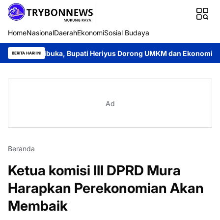
Home
Nasional
Daerah
Ekonomi
Sosial Budaya
Dibuka, Bupati Heriyus Dorong UMKM dan Ekonomi Lokal
Jaya
BERITA HARI INI
Ad
Beranda
Ketua komisi III DPRD Mura
Harapkan Perekonomian Akan
Membaik