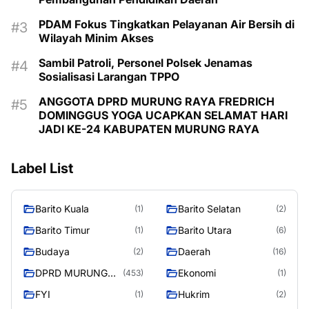
PDAM Fokus Tingkatkan Pelayanan Air Bersih di
Wilayah Minim Akses
Sambil Patroli, Personel Polsek Jenamas
Sosialisasi Larangan TPPO
ANGGOTA DPRD MURUNG RAYA FREDRICH
DOMINGGUS YOGA UCAPKAN SELAMAT HARI
JADI KE-24 KABUPATEN MURUNG RAYA
Label List
Barito Kuala
Barito Selatan
(1)
(2)
Barito Timur
Barito Utara
(1)
(6)
Budaya
Daerah
(2)
(16)
DPRD MURUNG
Ekonomi
(453)
(1)
RAYA
FYI
Hukrim
(1)
(2)