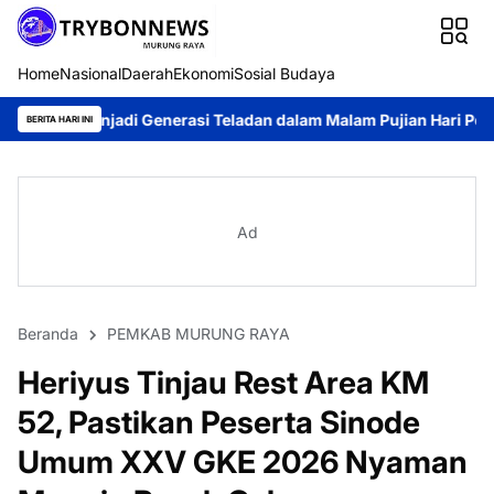
Home
Nasional
Daerah
Ekonomi
Sosial Budaya
di Generasi Teladan dalam Malam Pujian Hari Pemuda GKE 2026
BERITA HARI INI
Ad
Beranda
PEMKAB MURUNG RAYA
Heriyus Tinjau Rest Area KM
52, Pastikan Peserta Sinode
Umum XXV GKE 2026 Nyaman