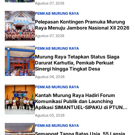
Agustus 07, 2026
PEMKAB MURUNG RAYA
Pelepasan Kontingen Pramuka Murung
Raya Menuju Jambore Nasional XII 2026
Agustus 07, 2026
PEMKAB MURUNG RAYA
Murung Raya Tetapkan Status Siaga
Darurat Karhutla, Pemkab Perkuat
Sinergi hingga Tingkat Desa
Agustus 06, 2026
PEMKAB MURUNG RAYA
Kantah Murung Raya Hadiri Forum
Komunikasi Publik dan Launching
Aplikasi SIMANTUEL-SIPAKU di PTUN
Palangka Raya
Agustus 05, 2026
PEMKAB MURUNG RAYA
Semangat Tanpa Batas Usia, 55 Lansia