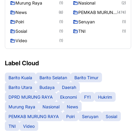
Murung Raya
Nasional
(1)
(2)
News
PEMKAB MURUNG
(6)
(474)
RAYA
Polri
Seruyan
(1)
(1)
Sosial
TNI
(1)
(1)
Video
(1)
Label Cloud
Barito Kuala
Barito Selatan
Barito Timur
Barito Utara
Budaya
Daerah
DPRD MURUNG RAYA
Ekonomi
FYI
Hukrim
Murung Raya
Nasional
News
PEMKAB MURUNG RAYA
Polri
Seruyan
Sosial
TNI
Video