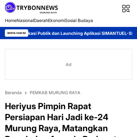
Home
Nasional
Daerah
Ekonomi
Sosial Budaya
 Publik dan Launching Aplikasi SIMANTUEL-SIPAKU di PTUN Pal
BERITA HARI INI
Ad
Beranda
PEMKAB MURUNG RAYA
Heriyus Pimpin Rapat
Persiapan Hari Jadi ke-24
Murung Raya, Matangkan