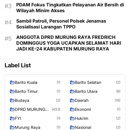
PDAM Fokus Tingkatkan Pelayanan Air Bersih di
Wilayah Minim Akses
Sambil Patroli, Personel Polsek Jenamas
Sosialisasi Larangan TPPO
ANGGOTA DPRD MURUNG RAYA FREDRICH
DOMINGGUS YOGA UCAPKAN SELAMAT HARI
JADI KE-24 KABUPATEN MURUNG RAYA
Label List
Barito Kuala
Barito Selatan
(1)
(2)
Barito Timur
Barito Utara
(1)
(6)
Budaya
Daerah
(2)
(16)
DPRD MURUNG
Ekonomi
(453)
(1)
RAYA
FYI
Hukrim
(1)
(2)
Murung Raya
Nasional
(1)
(2)