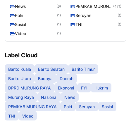
News
PEMKAB MURUNG
(6)
(471)
RAYA
Polri
Seruyan
(1)
(1)
Sosial
TNI
(1)
(1)
Video
(1)
Label Cloud
Barito Kuala
Barito Selatan
Barito Timur
Barito Utara
Budaya
Daerah
DPRD MURUNG RAYA
Ekonomi
FYI
Hukrim
Murung Raya
Nasional
News
PEMKAB MURUNG RAYA
Polri
Seruyan
Sosial
TNI
Video