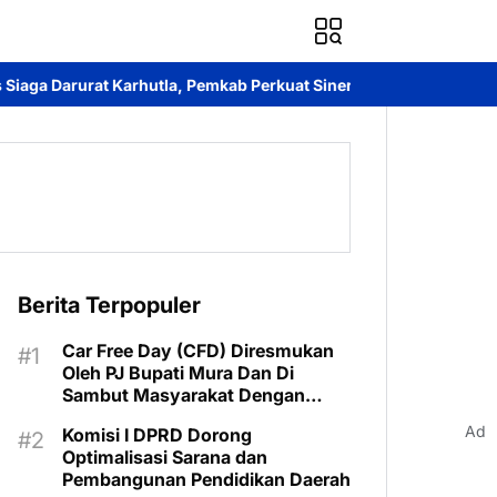
, Pemkab Perkuat Sinergi hingga Tingkat Desa
Kantah Murung R
Berita Terpopuler
Car Free Day (CFD) Diresmukan
Oleh PJ Bupati Mura Dan Di
Sambut Masyarakat Dengan
Meriah
Ad
Komisi I DPRD Dorong
Optimalisasi Sarana dan
Pembangunan Pendidikan Daerah