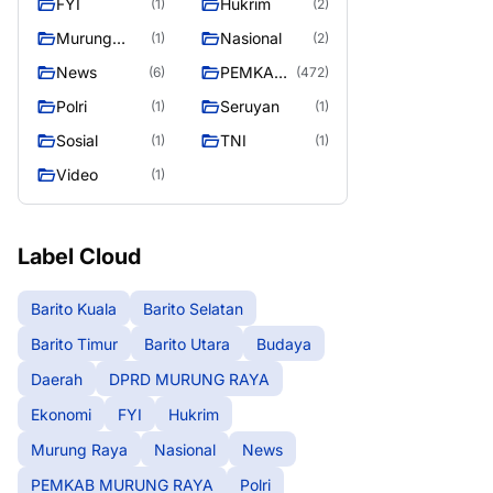
FYI
Hukrim
(1)
(2)
RAYA
Murung
Nasional
(1)
(2)
Raya
News
PEMKAB
(6)
(472)
MURUNG
Polri
Seruyan
(1)
(1)
RAYA
Sosial
TNI
(1)
(1)
Video
(1)
Label Cloud
Barito Kuala
Barito Selatan
Barito Timur
Barito Utara
Budaya
Daerah
DPRD MURUNG RAYA
Ekonomi
FYI
Hukrim
Murung Raya
Nasional
News
PEMKAB MURUNG RAYA
Polri