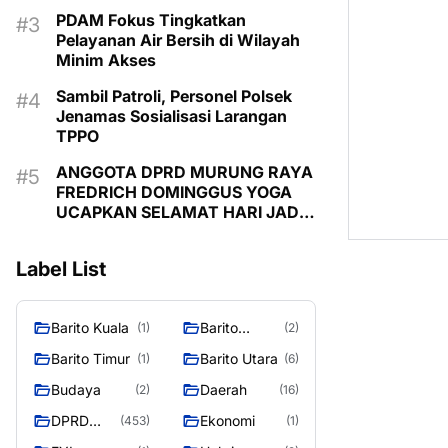
PDAM Fokus Tingkatkan
Pelayanan Air Bersih di Wilayah
Minim Akses
Sambil Patroli, Personel Polsek
Jenamas Sosialisasi Larangan
TPPO
ANGGOTA DPRD MURUNG RAYA
FREDRICH DOMINGGUS YOGA
UCAPKAN SELAMAT HARI JADI
KE-24 KABUPATEN MURUNG
RAYA
Label List
Barito Kuala
Barito
(1)
(2)
Selatan
Barito Timur
Barito Utara
(1)
(6)
Budaya
Daerah
(2)
(16)
DPRD
Ekonomi
(453)
(1)
MURUNG