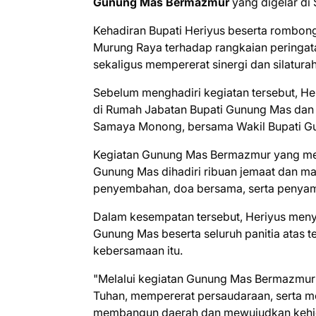
Gunung Mas Bermazmur
yang digelar di
Kehadiran Bupati Heriyus beserta rombo
Murung Raya terhadap rangkaian peringa
sekaligus mempererat sinergi dan silatura
Sebelum menghadiri kegiatan tersebut, H
di Rumah Jabatan Bupati Gunung Mas dan 
Samaya Monong, bersama Wakil Bupati Gun
Kegiatan Gunung Mas Bermazmur yang menj
Gunung Mas dihadiri ribuan jemaat dan ma
penyembahan, doa bersama, serta penyam
Dalam kesempatan tersebut, Heriyus men
Gunung Mas beserta seluruh panitia atas 
kebersamaan itu.
"Melalui kegiatan Gunung Mas Bermazmur i
Tuhan, mempererat persaudaraan, serta 
membangun daerah dan mewujudkan kehidup