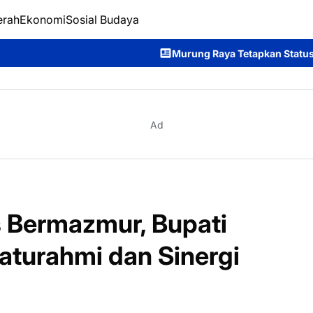
erah
Ekonomi
Sosial Budaya
Murung Raya Tetapkan Status Siaga Darurat Karhutla
Ad
 Bermazmur, Bupati
laturahmi dan Sinergi