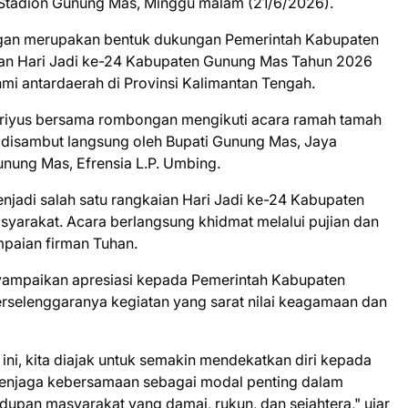
 Stadion Gunung Mas, Minggu malam (21/6/2026).
ngan merupakan bentuk dukungan Pemerintah Kabupaten
tan Hari Jadi ke-24 Kabupaten Gunung Mas Tahun 2026
hmi antardaerah di Provinsi Kalimantan Tengah.
eriyus bersama rombongan mengikuti acara ramah tamah
disambut langsung oleh Bupati Gunung Mas, Jaya
ung Mas, Efrensia L.P. Umbing.
adi salah satu rangkaian Hari Jadi ke-24 Kabupaten
syarakat. Acara berlangsung khidmat melalui pujian dan
paian firman Tuhan.
yampaikan apresiasi kepada Pemerintah Kabupaten
terselenggaranya kegiatan yang sarat nilai keagamaan dan
ni, kita diajak untuk semakin mendekatkan diri kepada
menjaga kebersamaan sebagai modal penting dalam
an masyarakat yang damai, rukun, dan sejahtera," ujar