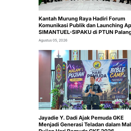
Kantah Murung Raya Hadiri Forum
Komunikasi Publik dan Launching Ap
SIMANTUEL-SIPAKU di PTUN Palan
Raya
Agustus 05, 2026
Jayadie Y. Dadi Ajak Pemuda GKE
Menjadi Generasi Teladan dalam Ma