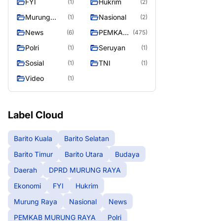
FYI
Hukrim
(1)
(2)
RAYA
Murung
Nasional
(1)
(2)
Raya
News
PEMKAB
(6)
(475)
MURUNG
Polri
Seruyan
(1)
(1)
RAYA
Sosial
TNI
(1)
(1)
Video
(1)
Label Cloud
Barito Kuala
Barito Selatan
Barito Timur
Barito Utara
Budaya
Daerah
DPRD MURUNG RAYA
Ekonomi
FYI
Hukrim
Murung Raya
Nasional
News
PEMKAB MURUNG RAYA
Polri