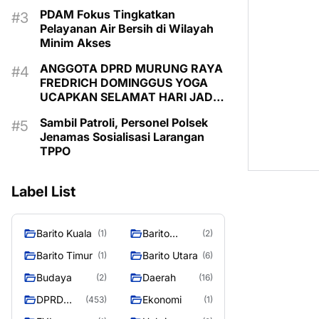
PDAM Fokus Tingkatkan
Pelayanan Air Bersih di Wilayah
Minim Akses
ANGGOTA DPRD MURUNG RAYA
FREDRICH DOMINGGUS YOGA
UCAPKAN SELAMAT HARI JADI
KE-24 KABUPATEN MURUNG
Sambil Patroli, Personel Polsek
RAYA
Jenamas Sosialisasi Larangan
TPPO
Label List
Barito Kuala
Barito
(1)
(2)
Selatan
Barito Timur
Barito Utara
(1)
(6)
Budaya
Daerah
(2)
(16)
DPRD
Ekonomi
(453)
(1)
MURUNG