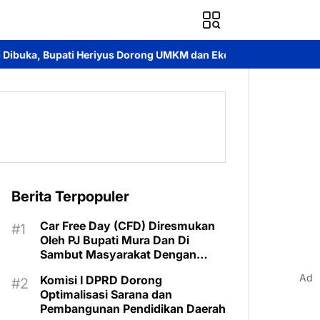
us Dorong UMKM dan Ekonomi Lokal
Jayadie Y. Dadi Ajak Pemu
Berita Terpopuler
Car Free Day (CFD) Diresmukan
Oleh PJ Bupati Mura Dan Di
Sambut Masyarakat Dengan
Meriah
Ad
Komisi I DPRD Dorong
Optimalisasi Sarana dan
Pembangunan Pendidikan Daerah