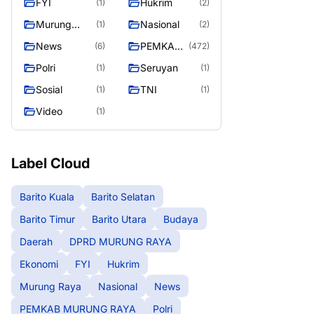
FYI
Hukrim
(1)
(2)
RAYA
Murung
Nasional
(1)
(2)
Raya
News
PEMKAB
(6)
(472)
MURUNG
Polri
Seruyan
(1)
(1)
RAYA
Sosial
TNI
(1)
(1)
Video
(1)
Label Cloud
Barito Kuala
Barito Selatan
Barito Timur
Barito Utara
Budaya
Daerah
DPRD MURUNG RAYA
Ekonomi
FYI
Hukrim
Murung Raya
Nasional
News
PEMKAB MURUNG RAYA
Polri