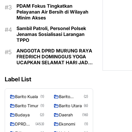
PDAM Fokus Tingkatkan
Pelayanan Air Bersih di Wilayah
Minim Akses
Sambil Patroli, Personel Polsek
Jenamas Sosialisasi Larangan
TPPO
ANGGOTA DPRD MURUNG RAYA
FREDRICH DOMINGGUS YOGA
UCAPKAN SELAMAT HARI JADI
KE-24 KABUPATEN MURUNG
RAYA
Label List
Barito Kuala
Barito
(1)
(2)
Selatan
Barito Timur
Barito Utara
(1)
(6)
Budaya
Daerah
(2)
(16)
DPRD
Ekonomi
(453)
(1)
MURUNG