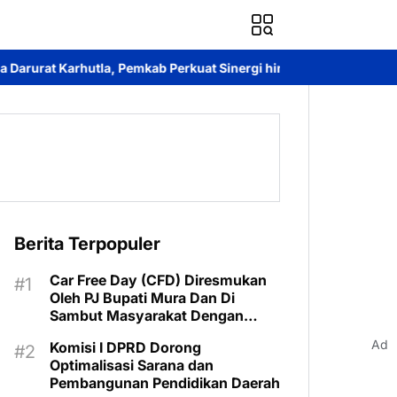
mkab Perkuat Sinergi hingga Tingkat Desa
Kantah Murung Raya 
Berita Terpopuler
Car Free Day (CFD) Diresmukan
Oleh PJ Bupati Mura Dan Di
Sambut Masyarakat Dengan
Meriah
Ad
Komisi I DPRD Dorong
Optimalisasi Sarana dan
Pembangunan Pendidikan Daerah