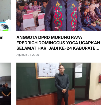
in
ANGGOTA DPRD MURUNG RAYA
FREDRICH DOMINGGUS YOGA UCAPKAN
SELAMAT HARI JADI KE-24 KABUPATEN
MURUNG RAYA
Agustus 01, 2026