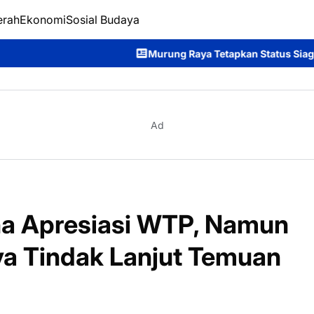
erah
Ekonomi
Sosial Budaya
Murung Raya Tetapkan Status Siaga Darurat Karhutla, Pe
Ad
ha Apresiasi WTP, Namun
ya Tindak Lanjut Temuan