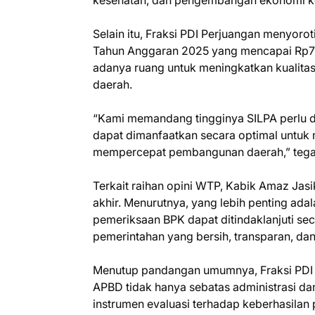
kesehatan, dan pengembangan ekonomi k
Selain itu, Fraksi PDI Perjuangan menyoro
Tahun Anggaran 2025 yang mencapai Rp702
adanya ruang untuk meningkatkan kualit
daerah.
“Kami memandang tingginya SILPA perlu d
dapat dimanfaatkan secara optimal untuk
mempercepat pembangunan daerah,” tega
Terkait raihan opini WTP, Kabik Amaz Jas
akhir. Menurutnya, yang lebih penting ada
pemeriksaan BPK dapat ditindaklanjuti se
pemerintahan yang bersih, transparan, dan
Menutup pandangan umumnya, Fraksi PDI
APBD tidak hanya sebatas administrasi da
instrumen evaluasi terhadap keberhasila