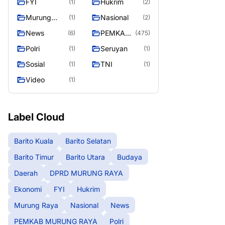
FYI
Hukrim
(1)
(2)
RAYA
Murung
Nasional
(1)
(2)
Raya
News
PEMKAB
(6)
(475)
MURUNG
Polri
Seruyan
(1)
(1)
RAYA
Sosial
TNI
(1)
(1)
Video
(1)
Label Cloud
Barito Kuala
Barito Selatan
Barito Timur
Barito Utara
Budaya
Daerah
DPRD MURUNG RAYA
Ekonomi
FYI
Hukrim
Murung Raya
Nasional
News
PEMKAB MURUNG RAYA
Polri