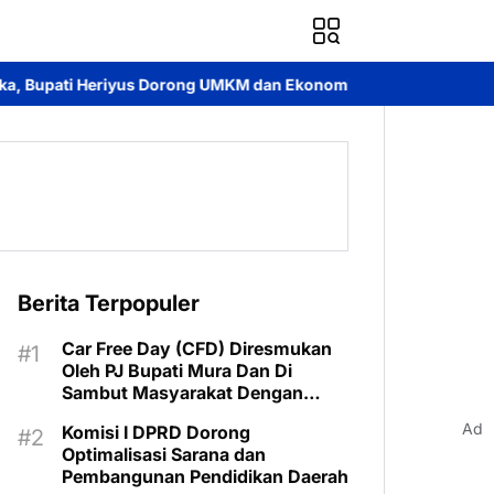
rong UMKM dan Ekonomi Lokal
Jayadie Y. Dadi Ajak Pemuda GK
Berita Terpopuler
Car Free Day (CFD) Diresmukan
Oleh PJ Bupati Mura Dan Di
Sambut Masyarakat Dengan
Meriah
Ad
Komisi I DPRD Dorong
Optimalisasi Sarana dan
Pembangunan Pendidikan Daerah