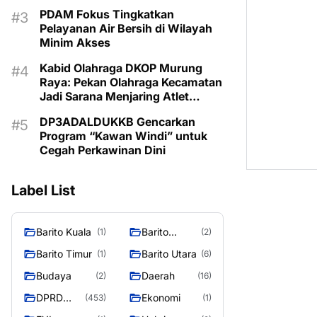
PDAM Fokus Tingkatkan
Pelayanan Air Bersih di Wilayah
Minim Akses
Kabid Olahraga DKOP Murung
Raya: Pekan Olahraga Kecamatan
Jadi Sarana Menjaring Atlet
Berprestasi dari Desa
DP3ADALDUKKB Gencarkan
Program “Kawan Windi” untuk
Cegah Perkawinan Dini
Label List
Barito Kuala
Barito
(1)
(2)
Selatan
Barito Timur
Barito Utara
(1)
(6)
Budaya
Daerah
(2)
(16)
DPRD
Ekonomi
(453)
(1)
MURUNG