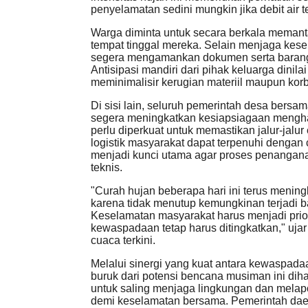
penyelamatan sedini mungkin jika debit air t
Warga diminta untuk secara berkala memanta
tempat tinggal mereka. Selain menjaga kese
segera mengamankan dokumen serta barang-
Antisipasi mandiri dari pihak keluarga dinila
meminimalisir kerugian materiil maupun korba
Di sisi lain, seluruh pemerintah desa bers
segera meningkatkan kesiapsiagaan mengha
perlu diperkuat untuk memastikan jalur-jalu
logistik masyarakat dapat terpenuhi dengan 
menjadi kunci utama agar proses penangana
teknis.
"Curah hujan beberapa hari ini terus mening
karena tidak menutup kemungkinan terjadi ba
Keselamatan masyarakat harus menjadi prio
kewaspadaan tetap harus ditingkatkan," ujar
cuaca terkini.
Melalui sinergi yang kuat antara kewaspad
buruk dari potensi bencana musiman ini dih
untuk saling menjaga lingkungan dan melapo
demi keselamatan bersama. Pemerintah daer