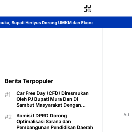
 Dorong UMKM dan Ekonomi Lokal
Jayadie Y. Dadi Ajak Pemuda
Berita Terpopuler
Car Free Day (CFD) Diresmukan
Oleh PJ Bupati Mura Dan Di
Sambut Masyarakat Dengan
Meriah
Ad
Komisi I DPRD Dorong
Optimalisasi Sarana dan
Pembangunan Pendidikan Daerah