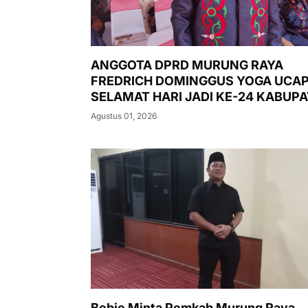
ANGGOTA DPRD MURUNG RAYA
FREDRICH DOMINGGUS YOGA UCA
SELAMAT HARI JADI KE-24 KABUP
MURUNG RAYA
Agustus 01, 2026
Bebie Minta Pemkab Murung Raya