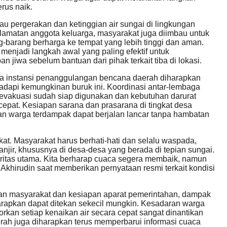
erus naik.
u pergerakan dan ketinggian air sungai di lingkungan
lamatan anggota keluarga, masyarakat juga diimbau untuk
barang berharga ke tempat yang lebih tinggi dan aman.
i menjadi langkah awal yang paling efektif untuk
n jiwa sebelum bantuan dari pihak terkait tiba di lokasi.
ama instansi penanggulangan bencana daerah diharapkan
dapi kemungkinan buruk ini. Koordinasi antar-lembaga
r evakuasi sudah siap digunakan dan kebutuhan darurat
cepat. Kesiapan sarana dan prasarana di tingkat desa
n warga terdampak dapat berjalan lancar tanpa hambatan
kat. Masyarakat harus berhati-hati dan selalu waspada,
njir, khususnya di desa-desa yang berada di tepian sungai.
ritas utama. Kita berharap cuaca segera membaik, namun
 Akhirudin saat memberikan pernyataan resmi terkait kondisi
aan masyarakat dan kesiapan aparat pemerintahan, dampak
arapkan dapat ditekan sekecil mungkin. Kesadaran warga
rkan setiap kenaikan air secara cepat sangat dinantikan
ah juga diharapkan terus memperbarui informasi cuaca