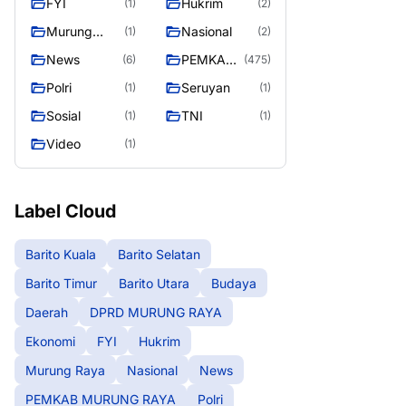
FYI
Hukrim
(1)
(2)
RAYA
Murung
Nasional
(1)
(2)
Raya
News
PEMKAB
(6)
(475)
MURUNG
Polri
Seruyan
(1)
(1)
RAYA
Sosial
TNI
(1)
(1)
Video
(1)
Label Cloud
Barito Kuala
Barito Selatan
Barito Timur
Barito Utara
Budaya
Daerah
DPRD MURUNG RAYA
Ekonomi
FYI
Hukrim
Murung Raya
Nasional
News
PEMKAB MURUNG RAYA
Polri