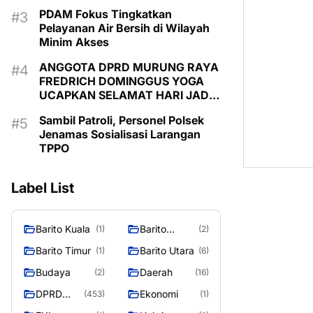
PDAM Fokus Tingkatkan
Pelayanan Air Bersih di Wilayah
Minim Akses
ANGGOTA DPRD MURUNG RAYA
FREDRICH DOMINGGUS YOGA
UCAPKAN SELAMAT HARI JADI
KE-24 KABUPATEN MURUNG
Sambil Patroli, Personel Polsek
RAYA
Jenamas Sosialisasi Larangan
TPPO
Label List
Barito Kuala
Barito
(1)
(2)
Selatan
Barito Timur
Barito Utara
(1)
(6)
Budaya
Daerah
(2)
(16)
DPRD
Ekonomi
(453)
(1)
MURUNG