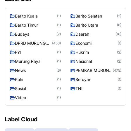
Barito Kuala
Barito Selatan
(1)
(2)
Barito Timur
Barito Utara
(1)
(6)
Budaya
Daerah
(2)
(16)
DPRD MURUNG
Ekonomi
(453)
(1)
RAYA
FYI
Hukrim
(1)
(2)
Murung Raya
Nasional
(1)
(2)
News
PEMKAB MURUNG
(6)
(475)
RAYA
Polri
Seruyan
(1)
(1)
Sosial
TNI
(1)
(1)
Video
(1)
Label Cloud