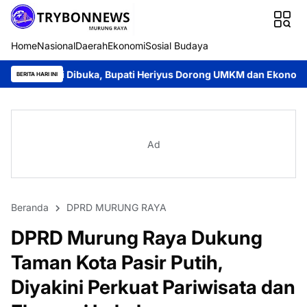
Home
Nasional
Daerah
Ekonomi
Sosial Budaya
buka, Bupati Heriyus Dorong UMKM dan Ekonomi Lokal
Jayadie
BERITA HARI INI
Ad
Beranda
DPRD MURUNG RAYA
DPRD Murung Raya Dukung
Taman Kota Pasir Putih,
Diyakini Perkuat Pariwisata dan