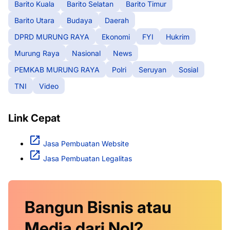
Barito Kuala
Barito Selatan
Barito Timur
Barito Utara
Budaya
Daerah
DPRD MURUNG RAYA
Ekonomi
FYI
Hukrim
Murung Raya
Nasional
News
PEMKAB MURUNG RAYA
Polri
Seruyan
Sosial
TNI
Video
Link Cepat
Jasa Pembuatan Website
Jasa Pembuatan Legalitas
Bangun Bisnis atau
Media dari Nol?