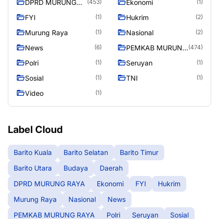
DPRD MURUNG
Ekonomi
(453)
(1)
RAYA
FYI
Hukrim
(1)
(2)
Murung Raya
Nasional
(1)
(2)
News
PEMKAB MURUNG
(6)
(474)
RAYA
Polri
Seruyan
(1)
(1)
Sosial
TNI
(1)
(1)
Video
(1)
Label Cloud
Barito Kuala
Barito Selatan
Barito Timur
Barito Utara
Budaya
Daerah
DPRD MURUNG RAYA
Ekonomi
FYI
Hukrim
Murung Raya
Nasional
News
PEMKAB MURUNG RAYA
Polri
Seruyan
Sosial