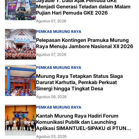
Jayadie Y. Dadi Ajak Pemuda GKE
Menjadi Generasi Teladan dalam Malam
Pujian Hari Pemuda GKE 2026
Agustus 07, 2026
PEMKAB MURUNG RAYA
Pelepasan Kontingen Pramuka Murung
Raya Menuju Jambore Nasional XII 2026
Agustus 07, 2026
PEMKAB MURUNG RAYA
Murung Raya Tetapkan Status Siaga
Darurat Karhutla, Pemkab Perkuat
Sinergi hingga Tingkat Desa
Agustus 06, 2026
PEMKAB MURUNG RAYA
Kantah Murung Raya Hadiri Forum
Komunikasi Publik dan Launching
Aplikasi SIMANTUEL-SIPAKU di PTUN
Palangka Raya
Agustus 05, 2026