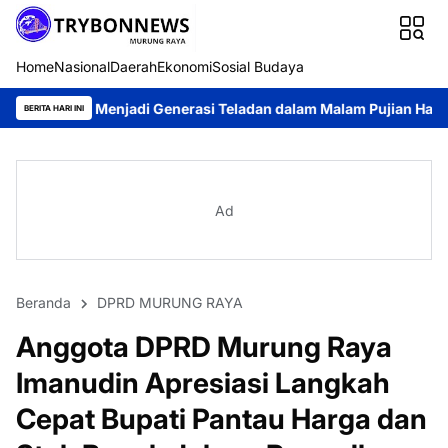
Home
Nasional
Daerah
Ekonomi
Sosial Budaya
Menjadi Generasi Teladan dalam Malam Pujian Hari Pemuda GKE 2
BERITA HARI INI
Ad
Beranda
DPRD MURUNG RAYA
Anggota DPRD Murung Raya
Imanudin Apresiasi Langkah
Cepat Bupati Pantau Harga dan