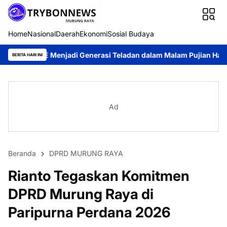
Home
Nasional
Daerah
Ekonomi
Sosial Budaya
Menjadi Generasi Teladan dalam Malam Pujian Hari Pemuda GKE 
BERITA HARI INI
Ad
Beranda
DPRD MURUNG RAYA
Rianto Tegaskan Komitmen
DPRD Murung Raya di
Paripurna Perdana 2026