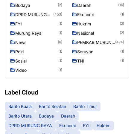
Budaya
Daerah
(2)
(16)
DPRD MURUNG
Ekonomi
(453)
(1)
RAYA
FYI
Hukrim
(1)
(2)
Murung Raya
Nasional
(1)
(2)
News
PEMKAB MURUNG
(6)
(474)
RAYA
Polri
Seruyan
(1)
(1)
Sosial
TNI
(1)
(1)
Video
(1)
Label Cloud
Barito Kuala
Barito Selatan
Barito Timur
Barito Utara
Budaya
Daerah
DPRD MURUNG RAYA
Ekonomi
FYI
Hukrim