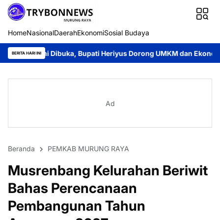
Home
Nasional
Daerah
Ekonomi
Sosial Budaya
ibuka, Bupati Heriyus Dorong UMKM dan Ekonomi Lokal
Jayadi
BERITA HARI INI
Ad
Beranda
PEMKAB MURUNG RAYA
Musrenbang Kelurahan Beriwit
Bahas Perencanaan
Pembangunan Tahun