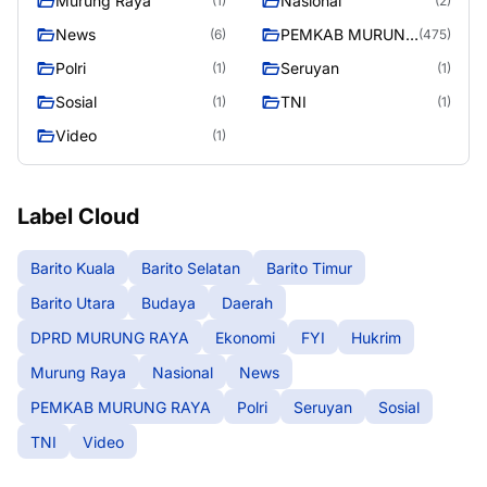
Murung Raya
Nasional
(1)
(2)
News
PEMKAB MURUNG
(6)
(475)
RAYA
Polri
Seruyan
(1)
(1)
Sosial
TNI
(1)
(1)
Video
(1)
Label Cloud
Barito Kuala
Barito Selatan
Barito Timur
Barito Utara
Budaya
Daerah
DPRD MURUNG RAYA
Ekonomi
FYI
Hukrim
Murung Raya
Nasional
News
PEMKAB MURUNG RAYA
Polri
Seruyan
Sosial
TNI
Video