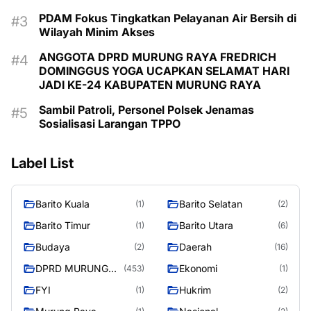
PDAM Fokus Tingkatkan Pelayanan Air Bersih di
Wilayah Minim Akses
ANGGOTA DPRD MURUNG RAYA FREDRICH
DOMINGGUS YOGA UCAPKAN SELAMAT HARI
JADI KE-24 KABUPATEN MURUNG RAYA
Sambil Patroli, Personel Polsek Jenamas
Sosialisasi Larangan TPPO
Label List
Barito Kuala
Barito Selatan
(1)
(2)
Barito Timur
Barito Utara
(1)
(6)
Budaya
Daerah
(2)
(16)
DPRD MURUNG
Ekonomi
(453)
(1)
RAYA
FYI
Hukrim
(1)
(2)