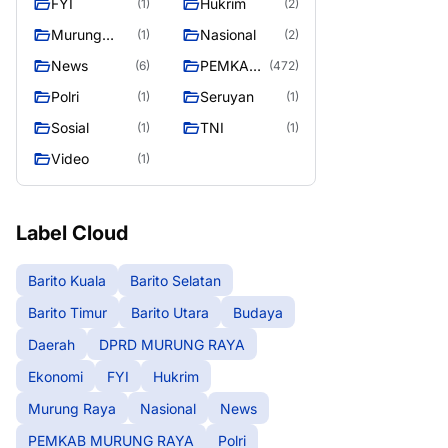
FYI
Hukrim
(1)
(2)
RAYA
Murung
Nasional
(1)
(2)
Raya
News
PEMKAB
(6)
(472)
MURUNG
Polri
Seruyan
(1)
(1)
RAYA
Sosial
TNI
(1)
(1)
Video
(1)
Label Cloud
Barito Kuala
Barito Selatan
Barito Timur
Barito Utara
Budaya
Daerah
DPRD MURUNG RAYA
Ekonomi
FYI
Hukrim
Murung Raya
Nasional
News
PEMKAB MURUNG RAYA
Polri