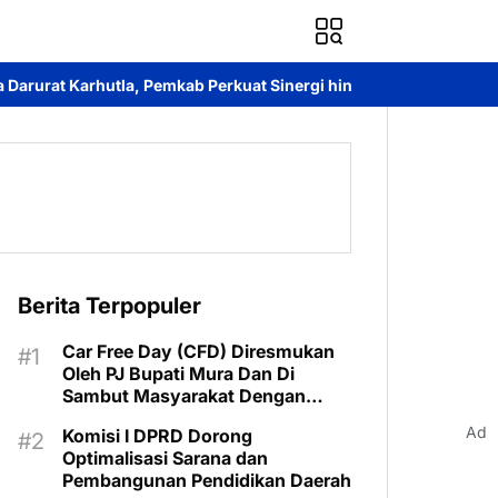
ab Perkuat Sinergi hingga Tingkat Desa
Kantah Murung Raya Ha
Berita Terpopuler
Car Free Day (CFD) Diresmukan
Oleh PJ Bupati Mura Dan Di
Sambut Masyarakat Dengan
Meriah
Ad
Komisi I DPRD Dorong
Optimalisasi Sarana dan
Pembangunan Pendidikan Daerah