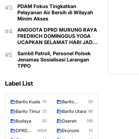
PDAM Fokus Tingkatkan
Pelayanan Air Bersih di Wilayah
Minim Akses
ANGGOTA DPRD MURUNG RAYA
FREDRICH DOMINGGUS YOGA
UCAPKAN SELAMAT HARI JADI
KE-24 KABUPATEN MURUNG
Sambil Patroli, Personel Polsek
RAYA
Jenamas Sosialisasi Larangan
TPPO
Label List
Barito Kuala
Barito
(1)
(2)
Selatan
Barito Timur
Barito Utara
(1)
(6)
Budaya
Daerah
(2)
(16)
DPRD
Ekonomi
(453)
(1)
MURUNG