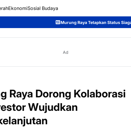
erah
Ekonomi
Sosial Budaya
Murung Raya Tetapkan Status Siaga Darurat Karhutla, Pemk
Ad
g Raya Dorong Kolaborasi
vestor Wujudkan
elanjutan