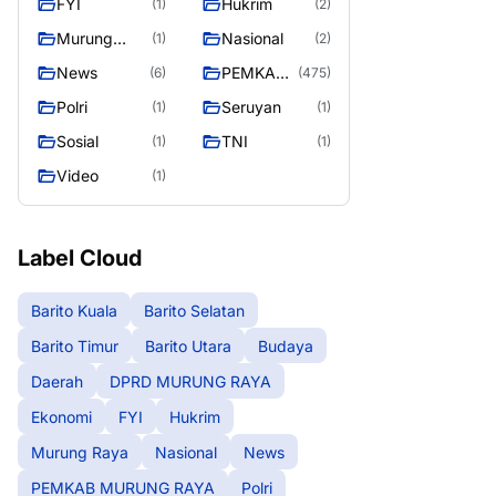
FYI
Hukrim
(1)
(2)
RAYA
Murung
Nasional
(1)
(2)
Raya
News
PEMKAB
(6)
(475)
MURUNG
Polri
Seruyan
(1)
(1)
RAYA
Sosial
TNI
(1)
(1)
Video
(1)
Label Cloud
Barito Kuala
Barito Selatan
Barito Timur
Barito Utara
Budaya
Daerah
DPRD MURUNG RAYA
Ekonomi
FYI
Hukrim
Murung Raya
Nasional
News
PEMKAB MURUNG RAYA
Polri