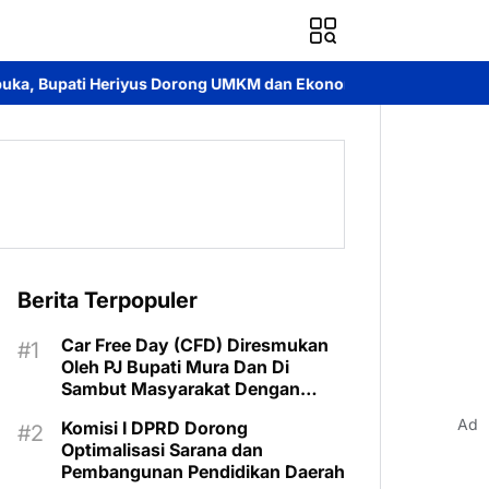
Dorong UMKM dan Ekonomi Lokal
Jayadie Y. Dadi Ajak Pemuda G
Berita Terpopuler
Car Free Day (CFD) Diresmukan
Oleh PJ Bupati Mura Dan Di
Sambut Masyarakat Dengan
Meriah
Ad
Komisi I DPRD Dorong
Optimalisasi Sarana dan
Pembangunan Pendidikan Daerah