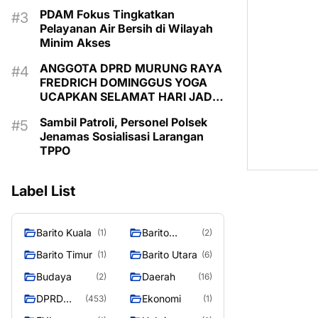
PDAM Fokus Tingkatkan
Pelayanan Air Bersih di Wilayah
Minim Akses
ANGGOTA DPRD MURUNG RAYA
FREDRICH DOMINGGUS YOGA
UCAPKAN SELAMAT HARI JADI
KE-24 KABUPATEN MURUNG
Sambil Patroli, Personel Polsek
RAYA
Jenamas Sosialisasi Larangan
TPPO
Label List
Barito Kuala
Barito
(1)
(2)
Selatan
Barito Timur
Barito Utara
(1)
(6)
Budaya
Daerah
(2)
(16)
DPRD
Ekonomi
(453)
(1)
MURUNG