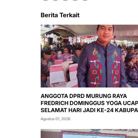
Berita Terkait
ANGGOTA DPRD MURUNG RAYA
FREDRICH DOMINGGUS YOGA UCA
SELAMAT HARI JADI KE-24 KABUP
MURUNG RAYA
Agustus 01, 2026