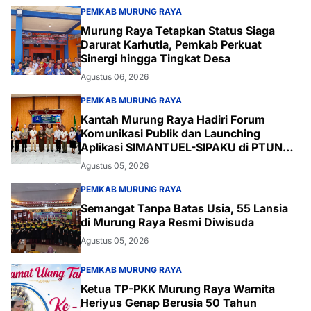
PEMKAB MURUNG RAYA
Murung Raya Tetapkan Status Siaga
Darurat Karhutla, Pemkab Perkuat
Sinergi hingga Tingkat Desa
Agustus 06, 2026
PEMKAB MURUNG RAYA
Kantah Murung Raya Hadiri Forum
Komunikasi Publik dan Launching
Aplikasi SIMANTUEL-SIPAKU di PTUN
Palangka Raya
Agustus 05, 2026
PEMKAB MURUNG RAYA
Semangat Tanpa Batas Usia, 55 Lansia
di Murung Raya Resmi Diwisuda
Agustus 05, 2026
PEMKAB MURUNG RAYA
Ketua TP-PKK Murung Raya Warnita
Heriyus Genap Berusia 50 Tahun