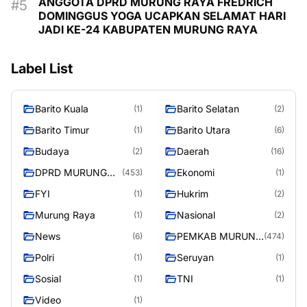
ANGGOTA DPRD MURUNG RAYA FREDRICH
DOMINGGUS YOGA UCAPKAN SELAMAT HARI
JADI KE-24 KABUPATEN MURUNG RAYA
Label List
Barito Kuala
Barito Selatan
(1)
(2)
Barito Timur
Barito Utara
(1)
(6)
Budaya
Daerah
(2)
(16)
DPRD MURUNG
Ekonomi
(453)
(1)
RAYA
FYI
Hukrim
(1)
(2)
Murung Raya
Nasional
(1)
(2)
News
PEMKAB MURUNG
(6)
(474)
RAYA
Polri
Seruyan
(1)
(1)
Sosial
TNI
(1)
(1)
Video
(1)