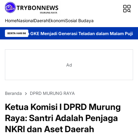
Home
Nasional
Daerah
Ekonomi
Sosial Budaya
KE Menjadi Generasi Teladan dalam Malam Pujian Hari Pemuda G
BERITA HARI INI
Ad
Beranda
DPRD MURUNG RAYA
Ketua Komisi I DPRD Murung
Raya: Santri Adalah Penjaga
NKRI dan Aset Daerah