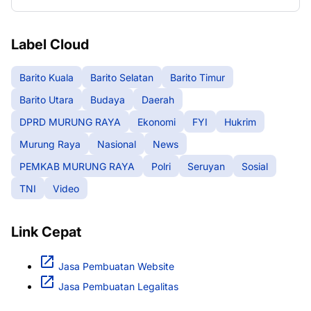
Label Cloud
Barito Kuala
Barito Selatan
Barito Timur
Barito Utara
Budaya
Daerah
DPRD MURUNG RAYA
Ekonomi
FYI
Hukrim
Murung Raya
Nasional
News
PEMKAB MURUNG RAYA
Polri
Seruyan
Sosial
TNI
Video
Link Cepat
Jasa Pembuatan Website
Jasa Pembuatan Legalitas