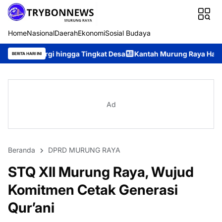
Home
Nasional
Daerah
Ekonomi
Sosial Budaya
rgi hingga Tingkat Desa
Kantah Murung Raya Hadiri Forum Kom
BERITA HARI INI
Ad
Beranda
DPRD MURUNG RAYA
STQ XII Murung Raya, Wujud
Komitmen Cetak Generasi
Qur’ani