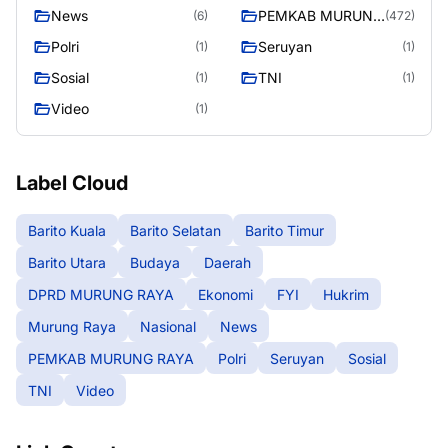
News
PEMKAB MURUNG
(6)
(472)
RAYA
Polri
Seruyan
(1)
(1)
Sosial
TNI
(1)
(1)
Video
(1)
Label Cloud
Barito Kuala
Barito Selatan
Barito Timur
Barito Utara
Budaya
Daerah
DPRD MURUNG RAYA
Ekonomi
FYI
Hukrim
Murung Raya
Nasional
News
PEMKAB MURUNG RAYA
Polri
Seruyan
Sosial
TNI
Video