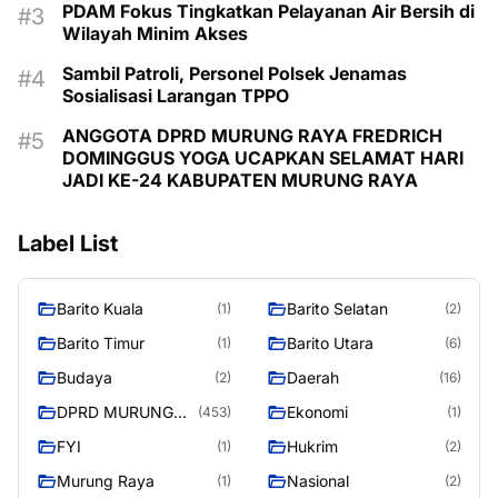
PDAM Fokus Tingkatkan Pelayanan Air Bersih di
Wilayah Minim Akses
Sambil Patroli, Personel Polsek Jenamas
Sosialisasi Larangan TPPO
ANGGOTA DPRD MURUNG RAYA FREDRICH
DOMINGGUS YOGA UCAPKAN SELAMAT HARI
JADI KE-24 KABUPATEN MURUNG RAYA
Label List
Barito Kuala
Barito Selatan
(1)
(2)
Barito Timur
Barito Utara
(1)
(6)
Budaya
Daerah
(2)
(16)
DPRD MURUNG
Ekonomi
(453)
(1)
RAYA
FYI
Hukrim
(1)
(2)
Murung Raya
Nasional
(1)
(2)