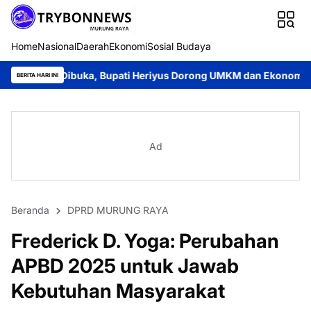
Home
Nasional
Daerah
Ekonomi
Sosial Budaya
uka, Bupati Heriyus Dorong UMKM dan Ekonomi Lokal
Jayadie
BERITA HARI INI
Ad
Beranda
DPRD MURUNG RAYA
Frederick D. Yoga: Perubahan
APBD 2025 untuk Jawab
Kebutuhan Masyarakat