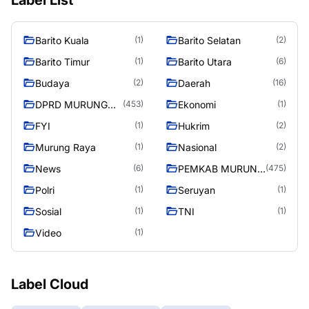
Barito Kuala
Barito Selatan
(1)
(2)
Barito Timur
Barito Utara
(1)
(6)
Budaya
Daerah
(2)
(16)
DPRD MURUNG
Ekonomi
(453)
(1)
RAYA
FYI
Hukrim
(1)
(2)
Murung Raya
Nasional
(1)
(2)
News
PEMKAB MURUNG
(6)
(475)
RAYA
Polri
Seruyan
(1)
(1)
Sosial
TNI
(1)
(1)
Video
(1)
Label Cloud