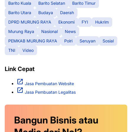
Barito Kuala
Barito Selatan
Barito Timur
Barito Utara
Budaya
Daerah
DPRD MURUNG RAYA
Ekonomi
FYI
Hukrim
Murung Raya
Nasional
News
PEMKAB MURUNG RAYA
Polri
Seruyan
Sosial
TNI
Video
Link Cepat
Jasa Pembuatan Website
Jasa Pembuatan Legalitas
Bangun Bisnis atau