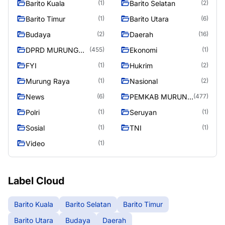
Barito Kuala
Barito Selatan
(1)
(2)
Barito Timur
Barito Utara
(1)
(6)
Budaya
Daerah
(2)
(16)
DPRD MURUNG
Ekonomi
(455)
(1)
RAYA
FYI
Hukrim
(1)
(2)
Murung Raya
Nasional
(1)
(2)
News
PEMKAB MURUNG
(6)
(477)
RAYA
Polri
Seruyan
(1)
(1)
Sosial
TNI
(1)
(1)
Video
(1)
Label Cloud
Barito Kuala
Barito Selatan
Barito Timur
Barito Utara
Budaya
Daerah