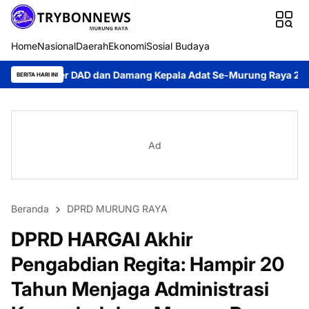
Home
Nasional
Daerah
Ekonomi
Sosial Budaya
 dan Damang Kepala Adat Se-Murung Raya 2026
Rahmanto Muhid
BERITA HARI INI
Ad
Beranda
DPRD MURUNG RAYA
DPRD HARGAI Akhir
Pengabdian Regita: Hampir 20
Tahun Menjaga Administrasi