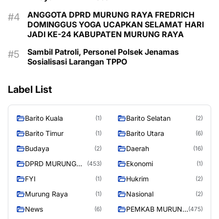
ANGGOTA DPRD MURUNG RAYA FREDRICH
DOMINGGUS YOGA UCAPKAN SELAMAT HARI
JADI KE-24 KABUPATEN MURUNG RAYA
Sambil Patroli, Personel Polsek Jenamas
Sosialisasi Larangan TPPO
Label List
Barito Kuala
Barito Selatan
(1)
(2)
Barito Timur
Barito Utara
(1)
(6)
Budaya
Daerah
(2)
(16)
DPRD MURUNG
Ekonomi
(453)
(1)
RAYA
FYI
Hukrim
(1)
(2)
Murung Raya
Nasional
(1)
(2)
News
PEMKAB MURUNG
(6)
(475)