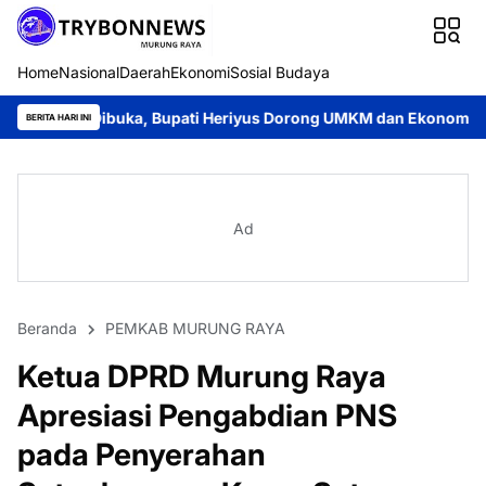
Home
Nasional
Daerah
Ekonomi
Sosial Budaya
uka, Bupati Heriyus Dorong UMKM dan Ekonomi Lokal
Jayadie 
BERITA HARI INI
Ad
Beranda
PEMKAB MURUNG RAYA
Ketua DPRD Murung Raya
Apresiasi Pengabdian PNS
pada Penyerahan