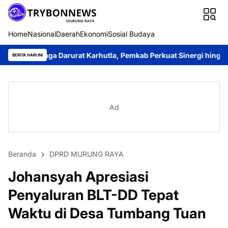
Home
Nasional
Daerah
Ekonomi
Sosial Budaya
 Darurat Karhutla, Pemkab Perkuat Sinergi hingga Tingkat Desa
BERITA HARI INI
Ad
Beranda
DPRD MURUNG RAYA
Johansyah Apresiasi
Penyaluran BLT-DD Tepat
Waktu di Desa Tumbang Tuan