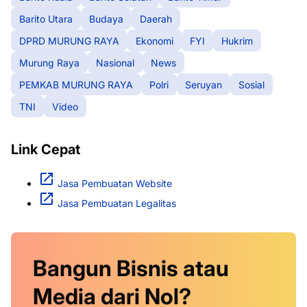
Barito Utara
Budaya
Daerah
DPRD MURUNG RAYA
Ekonomi
FYI
Hukrim
Murung Raya
Nasional
News
PEMKAB MURUNG RAYA
Polri
Seruyan
Sosial
TNI
Video
Link Cepat
Jasa Pembuatan Website
Jasa Pembuatan Legalitas
Bangun Bisnis atau
Media dari Nol?