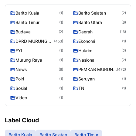
Barito Kuala
Barito Selatan
(1)
(2)
Barito Timur
Barito Utara
(1)
(6)
Budaya
Daerah
(2)
(16)
DPRD MURUNG
Ekonomi
(453)
(1)
RAYA
FYI
Hukrim
(1)
(2)
Murung Raya
Nasional
(1)
(2)
News
PEMKAB MURUNG
(6)
(472)
RAYA
Polri
Seruyan
(1)
(1)
Sosial
TNI
(1)
(1)
Video
(1)
Label Cloud
Barito Kuala
Barito Selatan
Barito Timur