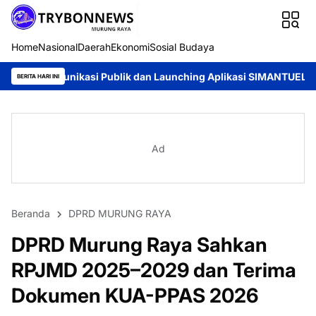
Home
Nasional
Daerah
Ekonomi
Sosial Budaya
asi Publik dan Launching Aplikasi SIMANTUEL-SIPAKU di PTUN P
BERITA HARI INI
Ad
Beranda
DPRD MURUNG RAYA
DPRD Murung Raya Sahkan
RPJMD 2025–2029 dan Terima
Dokumen KUA-PPAS 2026