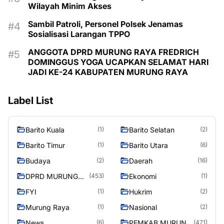
Wilayah Minim Akses
Sambil Patroli, Personel Polsek Jenamas
Sosialisasi Larangan TPPO
ANGGOTA DPRD MURUNG RAYA FREDRICH
DOMINGGUS YOGA UCAPKAN SELAMAT HARI
JADI KE-24 KABUPATEN MURUNG RAYA
Label List
Barito Kuala
Barito Selatan
(1)
(2)
Barito Timur
Barito Utara
(1)
(6)
Budaya
Daerah
(2)
(16)
DPRD MURUNG
Ekonomi
(453)
(1)
RAYA
FYI
Hukrim
(1)
(2)
Murung Raya
Nasional
(1)
(2)
News
PEMKAB MURUNG
(6)
(471)