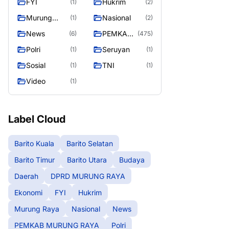
FYI
Hukrim
(1)
(2)
RAYA
Murung
Nasional
(1)
(2)
Raya
News
PEMKAB
(6)
(475)
MURUNG
Polri
Seruyan
(1)
(1)
RAYA
Sosial
TNI
(1)
(1)
Video
(1)
Label Cloud
Barito Kuala
Barito Selatan
Barito Timur
Barito Utara
Budaya
Daerah
DPRD MURUNG RAYA
Ekonomi
FYI
Hukrim
Murung Raya
Nasional
News
PEMKAB MURUNG RAYA
Polri