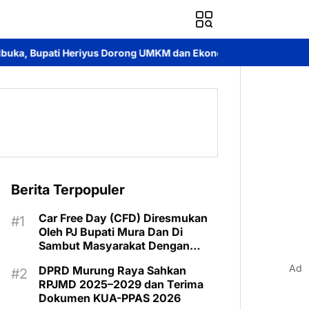
s Dorong UMKM dan Ekonomi Lokal
Jayadie Y. Dadi Ajak Pemud
Berita Terpopuler
Car Free Day (CFD) Diresmukan
Oleh PJ Bupati Mura Dan Di
Sambut Masyarakat Dengan
Meriah
Ad
DPRD Murung Raya Sahkan
RPJMD 2025–2029 dan Terima
Dokumen KUA-PPAS 2026