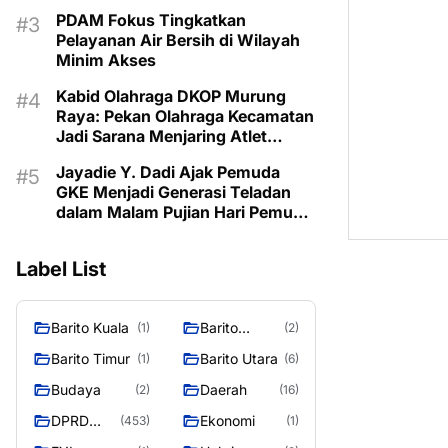
PDAM Fokus Tingkatkan
Pelayanan Air Bersih di Wilayah
Minim Akses
Kabid Olahraga DKOP Murung
Raya: Pekan Olahraga Kecamatan
Jadi Sarana Menjaring Atlet
Berprestasi dari Desa
Jayadie Y. Dadi Ajak Pemuda
GKE Menjadi Generasi Teladan
dalam Malam Pujian Hari Pemuda
GKE 2026
Label List
Barito Kuala
Barito
(1)
(2)
Selatan
Barito Timur
Barito Utara
(1)
(6)
Budaya
Daerah
(2)
(16)
DPRD
Ekonomi
(453)
(1)
MURUNG