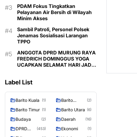
PDAM Fokus Tingkatkan
Pelayanan Air Bersih di Wilayah
Minim Akses
Sambil Patroli, Personel Polsek
Jenamas Sosialisasi Larangan
TPPO
ANGGOTA DPRD MURUNG RAYA
FREDRICH DOMINGGUS YOGA
UCAPKAN SELAMAT HARI JADI
KE-24 KABUPATEN MURUNG
RAYA
Label List
Barito Kuala
Barito
(1)
(2)
Selatan
Barito Timur
Barito Utara
(1)
(6)
Budaya
Daerah
(2)
(16)
DPRD
Ekonomi
(453)
(1)
MURUNG