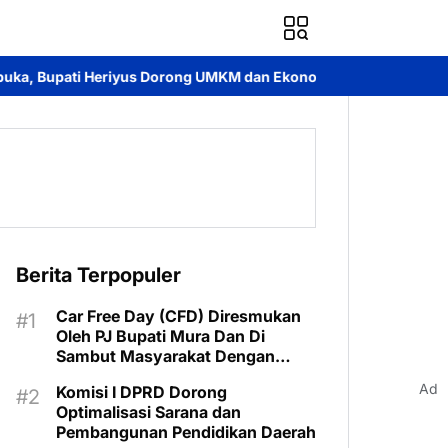
iyus Dorong UMKM dan Ekonomi Lokal
Jayadie Y. Dadi Ajak Pe
Berita Terpopuler
Car Free Day (CFD) Diresmukan
Oleh PJ Bupati Mura Dan Di
Sambut Masyarakat Dengan
Meriah
Ad
Komisi I DPRD Dorong
Optimalisasi Sarana dan
Pembangunan Pendidikan Daerah