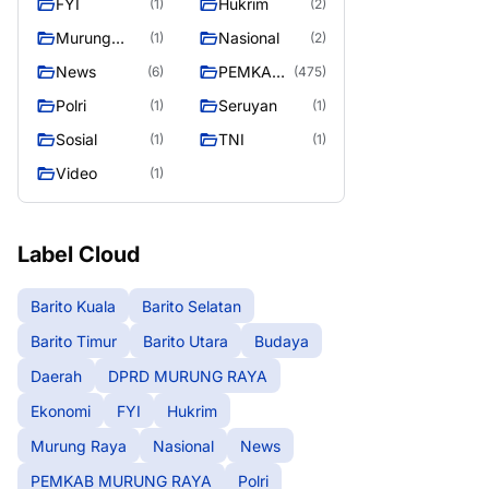
FYI
Hukrim
(1)
(2)
RAYA
Murung
Nasional
(1)
(2)
Raya
News
PEMKAB
(6)
(475)
MURUNG
Polri
Seruyan
(1)
(1)
RAYA
Sosial
TNI
(1)
(1)
Video
(1)
Label Cloud
Barito Kuala
Barito Selatan
Barito Timur
Barito Utara
Budaya
Daerah
DPRD MURUNG RAYA
Ekonomi
FYI
Hukrim
Murung Raya
Nasional
News
PEMKAB MURUNG RAYA
Polri